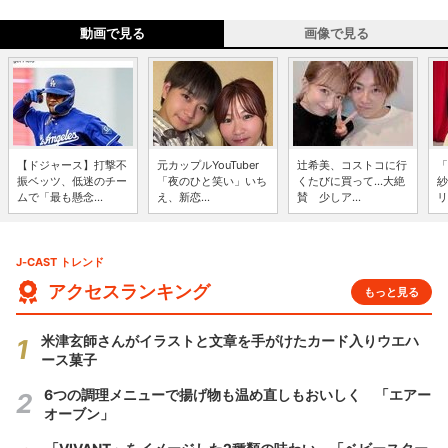
動画で見る
画像で見る
【ドジャース】打撃不
元カップルYouTuber
辻希美、コストコに行
「
振ベッツ、低迷のチー
「夜のひと笑い」いち
くたびに買って...大絶
紗
ムで「最も懸念...
え、新恋...
賛 少しア...
リ
J-CAST トレンド
アクセスランキング
もっと見る
米津玄師さんがイラストと文章を手がけたカード入りウエハ
ース菓子
6つの調理メニューで揚げ物も温め直しもおいしく 「エアー
オーブン」