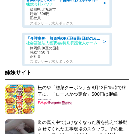
＞
株式会社パソナ
福岡県 北九州市
時給1,506円
正社員
スポンサー：求人ボックス
「介護事務」無資格OK/正職員/日勤のみ/特別養護老人ホーム
＞
社会福祉法人函要会/特別養護老人ホーム 韮山・ぶなの森
静岡県 伊豆の国市
時給1,150円
正社員
スポンサー：求人ボックス
姉妹サイト
松のや「総菜クーポン」が8月12日15時で終
了に。「ロースかつ定食」500円は継続
道の真ん中で歩けなくなった所を抱えて移動
させてくれた工事現場のスタッフ。その後、