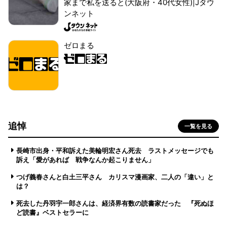
家まで私を送ると(大阪府・40代女性)|Jタウ
ンネット
ゼロまる
追悼
一覧を見る
長崎市出身・平和訴えた美輪明宏さん死去 ラストメッセージでも
訴え「愛があれば 戦争なんか起こりません」
つげ義春さんと白土三平さん カリスマ漫画家、二人の「違い」と
は？
死去した丹羽宇一郎さんは、経済界有数の読書家だった 『死ぬほ
ど読書』ベストセラーに