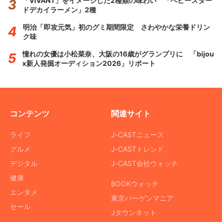
「VIVANT」をイメージした2種類の味わい 「ベビースター
ドデカイラーメン」2種
明治「即攻元気」初のグミ期間限定 さわやかな栄養ドリン
ク味
憧れの女優は小松菜奈、大阪の16歳がグランプリに 「bijou
x新人発掘オーディション2026」リポート
コンテンツ
関連サイト
ライフ
J-CASTニュース
グルメ
J-CASTトレンド
デジタル
J-CAST会社ウォッチ
健康
BOOKウォッチ
エンタメ
東京バーゲンマニア
セール
Jタウンネット