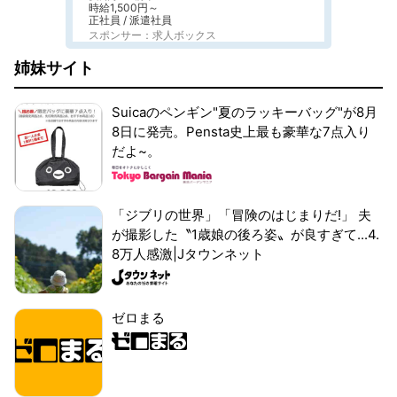
時給1,500円～
正社員 / 派遣社員
スポンサー：求人ボックス
姉妹サイト
Suicaのペンギン"夏のラッキーバッグ"が8月
8日に発売。Pensta史上最も豪華な7点入り
だよ~。
「ジブリの世界」「冒険のはじまりだ!」 夫
が撮影した〝1歳娘の後ろ姿〟が良すぎて...4.
8万人感激|Jタウンネット
ゼロまる