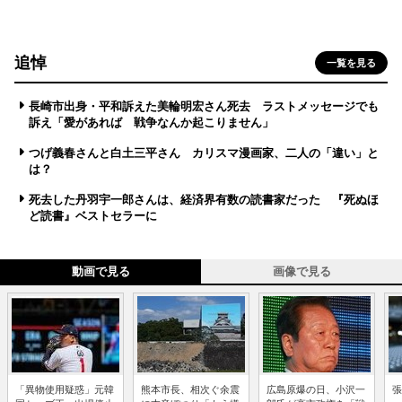
追悼
一覧を見る
長崎市出身・平和訴えた美輪明宏さん死去 ラストメッセージでも
訴え「愛があれば 戦争なんか起こりません」
つげ義春さんと白土三平さん カリスマ漫画家、二人の「違い」と
は？
死去した丹羽宇一郎さんは、経済界有数の読書家だった 『死ぬほ
ど読書』ベストセラーに
動画で見る
画像で見る
「異物使用疑惑」元韓
熊本市長、相次ぐ余震
広島原爆の日、小沢一
張