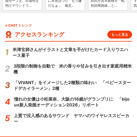
国セーブ王、出場停止
に本音ぽつり「もう嫌
郎氏が高市政権を「戦
ォ
明けマウンドで...
だなぁ」 被災...
前回帰路線」と...
気
J-CAST トレンド
アクセスランキング
もっと見る
米津玄師さんがイラストと文章を手がけたカード入りウエハ
ース菓子
3段階の制御を自動で 米の香りや甘みを引き出す家庭用精米
機
「VIVANT」をイメージした2種類の味わい 「ベビースター
ドデカイラーメン」2種
憧れの女優は小松菜奈、大阪の16歳がグランプリに 「bijo
ux新人発掘オーディション2026」リポート
上質で没入感のあるサウンド ヤマハのワイヤレススピーカ
ー