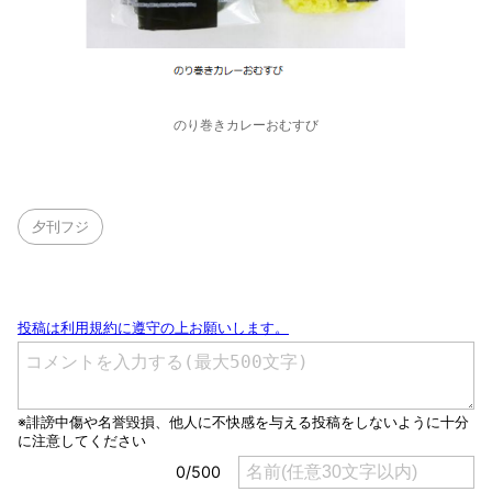
のり巻きカレーおむすび
夕刊フジ