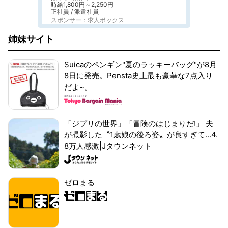
時給1,800円～2,250円
正社員 / 派遣社員
スポンサー：求人ボックス
姉妹サイト
Suicaのペンギン"夏のラッキーバッグ"が8月
8日に発売。Pensta史上最も豪華な7点入り
だよ~。
「ジブリの世界」「冒険のはじまりだ!」 夫
が撮影した〝1歳娘の後ろ姿〟が良すぎて...4.
8万人感激|Jタウンネット
ゼロまる