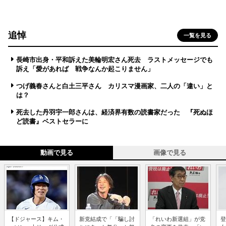
追悼
一覧を見る
長崎市出身・平和訴えた美輪明宏さん死去 ラストメッセージでも
訴え「愛があれば 戦争なんか起こりません」
つげ義春さんと白土三平さん カリスマ漫画家、二人の「違い」と
は？
死去した丹羽宇一郎さんは、経済界有数の読書家だった 『死ぬほ
ど読書』ベストセラーに
動画で見る
画像で見る
【ドジャース】キム・
新党結成で「「騙し討
「れいわ新選組」が党
登