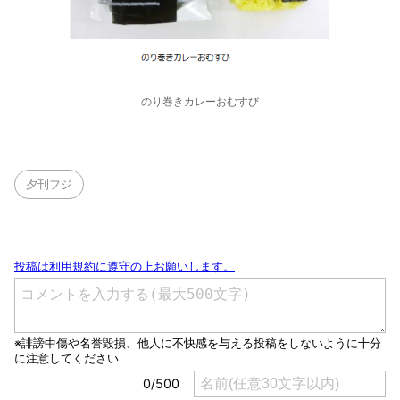
のり巻きカレーおむすび
夕刊フジ