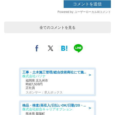
全てのコメントを見る
工事・土木施工管理/総合技術商社にて施工管理のお仕事/即日勤務可/車通勤可/工事・土木施工管理/生産・品質管理
＞
株式会社パソナ
福岡県 北九州市
時給1,506円
正社員
スポンサー：求人ボックス
検品・検査/高収入/日払いOK/日勤/20・30・40代活躍中/製造 工場
＞
株式会社綜合キャリアオプション
熊本県 菊陽町