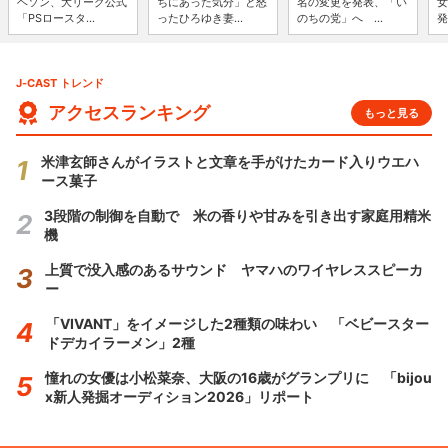
ヘソン、大リーグ公式
ちにあった気分」と怒
名の変更を発表、「い
女
「PSロースタ...
ったひろゆき妻...
のちの党」へ ...
発
J-CAST トレンド
アクセスランキング
もっと見る
米津玄師さんがイラストと文章を手がけたカード入りウエハ
ース菓子
3段階の制御を自動で 米の香りや甘みを引き出す家庭用精米
機
上質で没入感のあるサウンド ヤマハのワイヤレススピーカ
ー
「VIVANT」をイメージした2種類の味わい 「ベビースター
ドデカイラーメン」2種
憧れの女優は小松菜奈、大阪の16歳がグランプリに 「bijou
x新人発掘オーディション2026」リポート