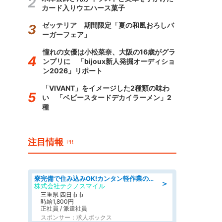
カード入りウエハース菓子
ゼッテリア 期間限定「夏の和風おろしバ
ーガーフェア」
憧れの女優は小松菜奈、大阪の16歳がグラ
ンプリに 「bijoux新人発掘オーディショ
ン2026」リポート
「VIVANT」をイメージした2種類の味わ
い 「ベビースタードデカイラーメン」2
種
注目情報
PR
寮完備で住み込みOK!カンタン軽作業のお仕事 denso aichi
＞
株式会社テクノスマイル
三重県 四日市市
時給1,800円
正社員 / 派遣社員
スポンサー：求人ボックス