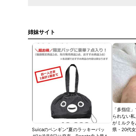
姉妹サイト
「多指症」
られない私
がミルクをあ
Suicaのペンギン"夏のラッキーバッ
県・20代女