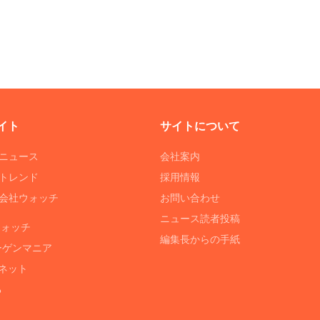
イト
サイトについて
Tニュース
会社案内
Tトレンド
採用情報
ST会社ウォッチ
お問い合わせ
ニュース読者投稿
ウォッチ
編集長からの手紙
ーゲンマニア
ネット
る