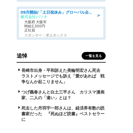
09月開始/「土日祝休み」グローバル企業での産業保健のお仕事/保健師/高時給/残業なし/服装自由
＞
株式会社パソナ
大阪府 大阪市
時給2,300円
正社員
スポンサー：求人ボックス
追悼
一覧を見る
長崎市出身・平和訴えた美輪明宏さん死去
ラストメッセージでも訴え「愛があれば 戦
争なんか起こりません」
つげ義春さんと白土三平さん カリスマ漫画
家、二人の「違い」とは？
死去した丹羽宇一郎さんは、経済界有数の読
書家だった 『死ぬほど読書』ベストセラー
に