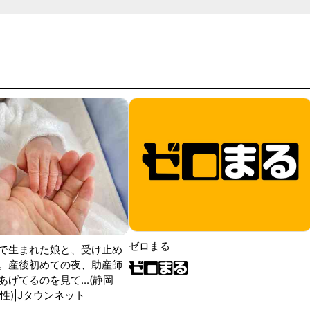
ゼロまる
で生まれた娘と、受け止め
。産後初めての夜、助産師
げてるのを見て...(静岡
性)|Jタウンネット