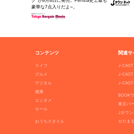
グ"が8月8日に発売。Pensta史上最も
豪華な7点入りだよ~。
コンテンツ
関連サ
ライフ
J-CAS
グルメ
J-CAS
デジタル
J-CA
健康
BOOK
エンタメ
東京バ
セール
Jタウン
おうちスタイル
ゼロま