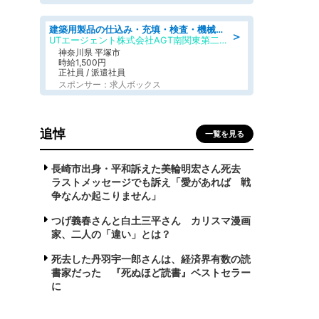
建築用製品の仕込み・充填・検査・機械操作/寮完備/日払い/工場・製造
＞
UTエージェント株式会社AGT南関東第二CU
神奈川県 平塚市
時給1,500円
正社員 / 派遣社員
スポンサー：求人ボックス
追悼
一覧を見る
長崎市出身・平和訴えた美輪明宏さん死去
ラストメッセージでも訴え「愛があれば 戦
争なんか起こりません」
つげ義春さんと白土三平さん カリスマ漫画
家、二人の「違い」とは？
死去した丹羽宇一郎さんは、経済界有数の読
書家だった 『死ぬほど読書』ベストセラー
に