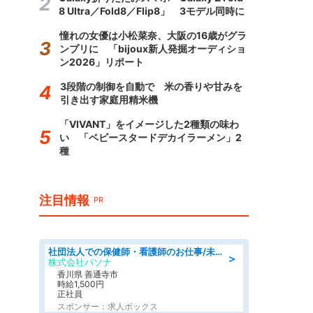
8 Ultra／Fold8／Flip8」 3モデル同時に
憧れの女優は小松菜奈、大阪の16歳がグラ
ンプリに 「bijoux新人発掘オーディショ
ン2026」リポート
3段階の制御を自動で 米の香りや甘みを
引き出す家庭用精米機
「VIVANT」をイメージした2種類の味わ
い 「ベビースタードデカイラーメン」2
種
注目情報
PR
社団法人での保健師・看護師のお仕事/未経験OK/要資格:普通免許、保健師、正看護師
＞
株式会社パソナ
香川県 善通寺市
時給1,500円
正社員
スポンサー：求人ボックス