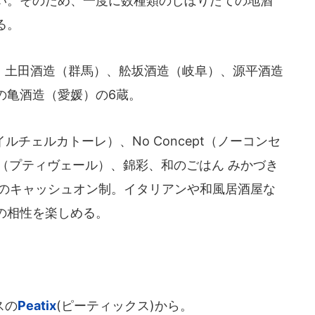
い。そのため、一度に数種類のしぼりたての地酒
る。
土田酒造（群馬）、舩坂酒造（岐阜）、源平酒造
の亀酒造（愛媛）の6蔵。
イルチェルカトーレ）、No Concept（ノーコンセ
ert（プティヴェール）、錦彩、和のごはん みかづき
0円のキャッシュオン制。イタリアンや和風居酒屋な
の相性を楽しめる。
スの
Peatix
(ピーティックス)から。