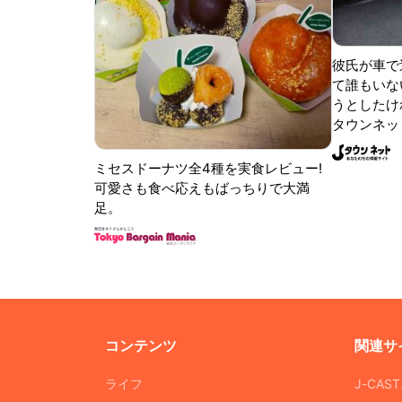
彼氏が車で
て誰もいな
うとしたけれ
タウンネッ
ミセスドーナツ全4種を実食レビュー!
可愛さも食べ応えもばっちりで大満
足。
コンテンツ
関連サ
ライフ
J-CAS