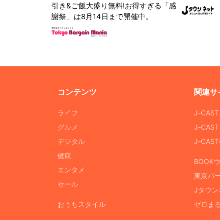
引き&ご飯大盛り無料!お得すぎる「感
謝祭」は8月14日まで開催中。
コンテンツ
関連サ
ライフ
J-CAS
グルメ
J-CAS
デジタル
J-CA
健康
BOOK
エンタメ
東京バ
セール
Jタウン
おうちスタイル
ゼロま