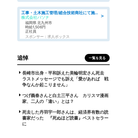
工事・土木施工管理/総合技術商社にて施工管理のお仕事/即日勤務可/車通勤可/工事・土木施工管理/生産・品質管理
＞
株式会社パソナ
福岡県 北九州市
時給1,506円
正社員
スポンサー：求人ボックス
追悼
一覧を見る
長崎市出身・平和訴えた美輪明宏さん死去
ラストメッセージでも訴え「愛があれば 戦
争なんか起こりません」
つげ義春さんと白土三平さん カリスマ漫画
家、二人の「違い」とは？
死去した丹羽宇一郎さんは、経済界有数の読
書家だった 『死ぬほど読書』ベストセラー
に