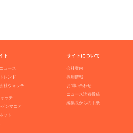
イト
サイトについて
Tニュース
会社案内
Tトレンド
採用情報
ST会社ウォッチ
お問い合わせ
ニュース読者投稿
ウォッチ
編集長からの手紙
ーゲンマニア
ネット
る