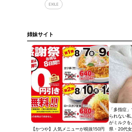
EXILE
姉妹サイト
「多指症」
られない私
がミルクをあ
【かつや】人気メニューが税抜150円
県・20代女