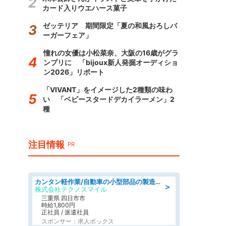
カード入りウエハース菓子
ゼッテリア 期間限定「夏の和風おろしバ
ーガーフェア」
憧れの女優は小松菜奈、大阪の16歳がグラ
ンプリに 「bijoux新人発掘オーディショ
ン2026」リポート
「VIVANT」をイメージした2種類の味わ
い 「ベビースタードデカイラーメン」2
種
注目情報
PR
カンタン軽作業/自動車の小型部品の製造オペレーター denso aichi
＞
株式会社テクノスマイル
三重県 四日市市
時給1,800円
正社員 / 派遣社員
スポンサー：求人ボックス