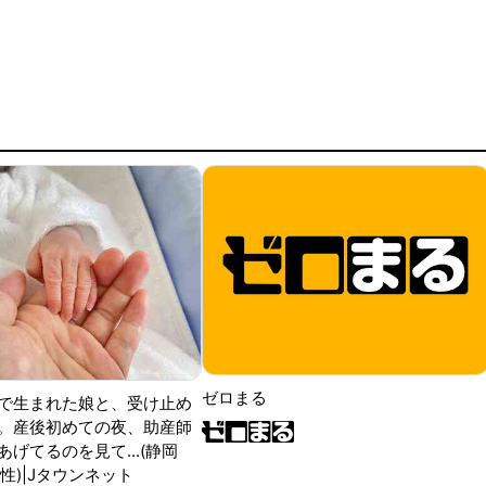
ゼロまる
で生まれた娘と、受け止め
。産後初めての夜、助産師
げてるのを見て...(静岡
性)|Jタウンネット