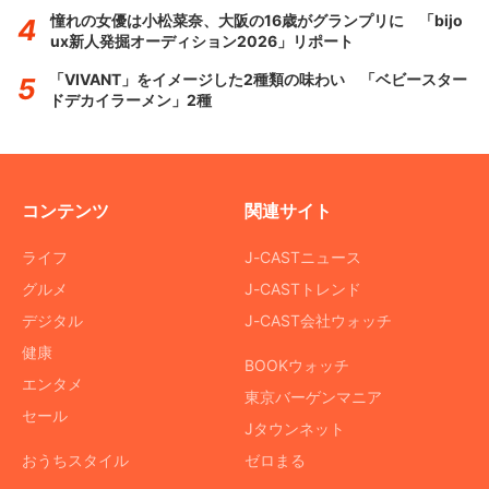
憧れの女優は小松菜奈、大阪の16歳がグランプリに 「bijo
ux新人発掘オーディション2026」リポート
「VIVANT」をイメージした2種類の味わい 「ベビースター
ドデカイラーメン」2種
コンテンツ
関連サイト
ライフ
J-CASTニュース
グルメ
J-CASTトレンド
デジタル
J-CAST会社ウォッチ
健康
BOOKウォッチ
エンタメ
東京バーゲンマニア
セール
Jタウンネット
おうちスタイル
ゼロまる