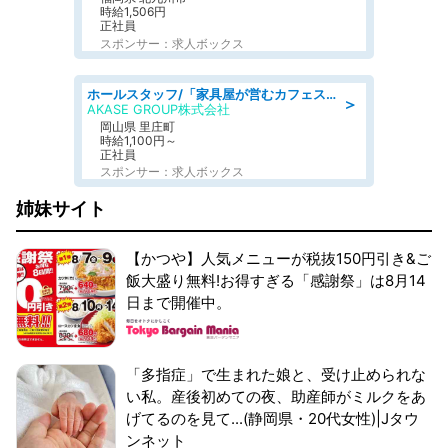
時給1,506円
正社員
スポンサー：求人ボックス
ホールスタッフ/「家具屋が営むカフェスタッフ!」週2日～OK!嬉しいまかない付き/岡山県/浅口郡里庄町
＞
AKASE GROUP株式会社
岡山県 里庄町
時給1,100円～
正社員
スポンサー：求人ボックス
姉妹サイト
【かつや】人気メニューが税抜150円引き&ご
飯大盛り無料!お得すぎる「感謝祭」は8月14
日まで開催中。
「多指症」で生まれた娘と、受け止められな
い私。産後初めての夜、助産師がミルクをあ
げてるのを見て...(静岡県・20代女性)|Jタウ
ンネット