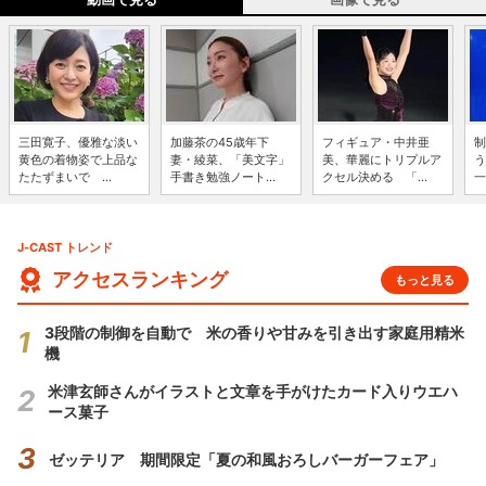
三田寛子、優雅な淡い
加藤茶の45歳年下
フィギュア・中井亜
制
黄色の着物姿で上品な
妻・綾菜、「美文字」
美、華麗にトリプルア
う
たたずまいで ...
手書き勉強ノート...
クセル決める 「...
一
J-CAST トレンド
アクセスランキング
もっと見る
3段階の制御を自動で 米の香りや甘みを引き出す家庭用精米
機
米津玄師さんがイラストと文章を手がけたカード入りウエハ
ース菓子
ゼッテリア 期間限定「夏の和風おろしバーガーフェア」