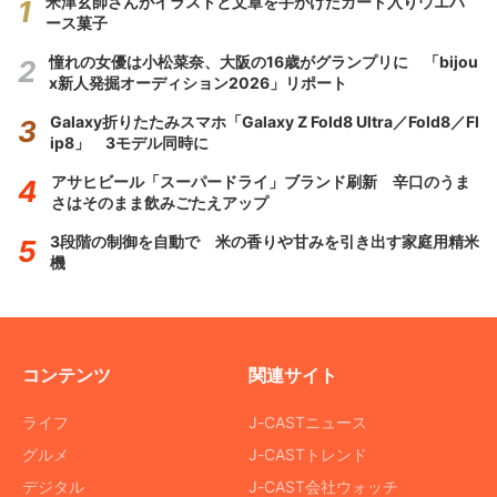
米津玄師さんがイラストと文章を手がけたカード入りウエハ
ース菓子
憧れの女優は小松菜奈、大阪の16歳がグランプリに 「bijou
x新人発掘オーディション2026」リポート
Galaxy折りたたみスマホ「Galaxy Z Fold8 Ultra／Fold8／Fl
ip8」 3モデル同時に
アサヒビール「スーパードライ」ブランド刷新 辛口のうま
さはそのまま飲みごたえアップ
3段階の制御を自動で 米の香りや甘みを引き出す家庭用精米
機
コンテンツ
関連サイト
ライフ
J-CASTニュース
グルメ
J-CASTトレンド
デジタル
J-CAST会社ウォッチ