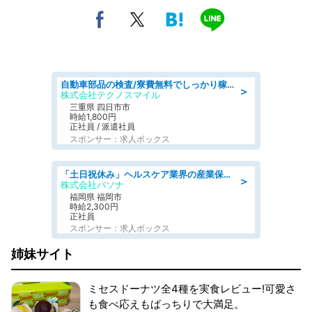
自動車部品の検査/寮費無料でしっかり稼げる denso aichi
＞
株式会社テクノスマイル
三重県 四日市市
時給1,800円
正社員 / 派遣社員
スポンサー：求人ボックス
「土日祝休み」ヘルスケア業界の産業保健師/高時給/未経験OK/要資格:保健師、正看護師
＞
株式会社パソナ
福岡県 福岡市
時給2,300円
正社員
スポンサー：求人ボックス
姉妹サイト
ミセスドーナツ全4種を実食レビュー!可愛さ
も食べ応えもばっちりで大満足。