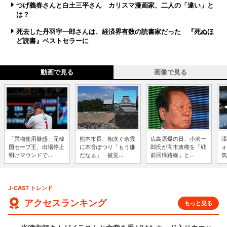
つげ義春さんと白土三平さん カリスマ漫画家、二人の「違い」と
は？
死去した丹羽宇一郎さんは、経済界有数の読書家だった 『死ぬほ
ど読書』ベストセラーに
動画で見る
画像で見る
「異物使用疑惑」元韓
熊本市長、相次ぐ余震
広島原爆の日、小沢一
張
国セーブ王、出場停止
に本音ぽつり「もう嫌
郎氏が高市政権を「戦
ォ
明けマウンドで...
だなぁ」 被災...
前回帰路線」と...
気
J-CAST トレンド
アクセスランキング
もっと見る