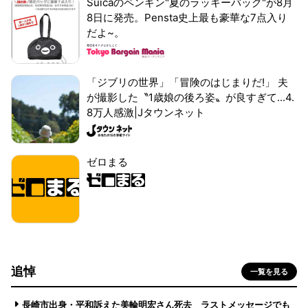
Suicaのペンギン"夏のラッキーバッグ"が8月
8日に発売。Pensta史上最も豪華な7点入り
だよ~。
「ジブリの世界」「冒険のはじまりだ!」 夫
が撮影した〝1歳娘の後ろ姿〟が良すぎて...4.
8万人感激|Jタウンネット
ゼロまる
追悼
一覧を見る
長崎市出身・平和訴えた美輪明宏さん死去 ラストメッセージでも