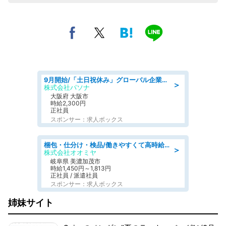
9月開始/「土日祝休み」グローバル企業での産業保健のお仕事/保健師/高時給/残業なし/服装自由
＞
株式会社パソナ
大阪府 大阪市
時給2,300円
正社員
スポンサー：求人ボックス
梱包・仕分け・検品/働きやすくて高時給の仕分け作業長期休暇充実/残業なし
＞
株式会社オオミヤ
岐阜県 美濃加茂市
時給1,450円～1,813円
正社員 / 派遣社員
スポンサー：求人ボックス
姉妹サイト