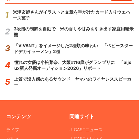
米津玄師さんがイラストと文章を手がけたカード入りウエハ
ース菓子
3段階の制御を自動で 米の香りや甘みを引き出す家庭用精米
機
「VIVANT」をイメージした2種類の味わい 「ベビースター
ドデカイラーメン」2種
憧れの女優は小松菜奈、大阪の16歳がグランプリに 「bijo
ux新人発掘オーディション2026」リポート
上質で没入感のあるサウンド ヤマハのワイヤレススピーカ
ー
コンテンツ
関連サイト
ライフ
J-CASTニュース
グルメ
J-CASTトレンド