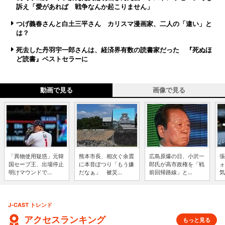
訴え「愛があれば 戦争なんか起こりません」
つげ義春さんと白土三平さん カリスマ漫画家、二人の「違い」と
は？
死去した丹羽宇一郎さんは、経済界有数の読書家だった 『死ぬほ
ど読書』ベストセラーに
動画で見る
画像で見る
「異物使用疑惑」元韓
熊本市長、相次ぐ余震
広島原爆の日、小沢一
張
国セーブ王、出場停止
に本音ぽつり「もう嫌
郎氏が高市政権を「戦
ォ
明けマウンドで...
だなぁ」 被災...
前回帰路線」と...
気
J-CAST トレンド
アクセスランキング
もっと見る