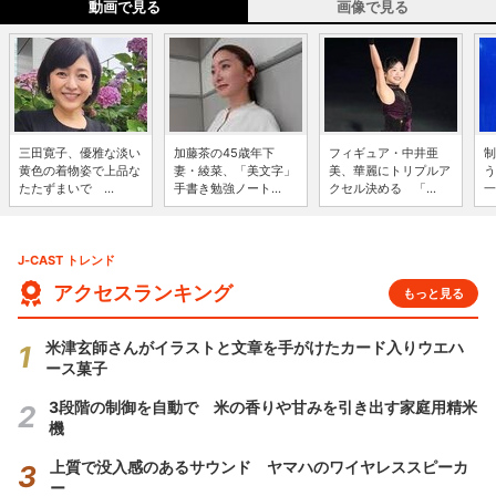
動画で見る
画像で見る
三田寛子、優雅な淡い
加藤茶の45歳年下
フィギュア・中井亜
制
黄色の着物姿で上品な
妻・綾菜、「美文字」
美、華麗にトリプルア
う
たたずまいで ...
手書き勉強ノート...
クセル決める 「...
一
J-CAST トレンド
アクセスランキング
もっと見る
米津玄師さんがイラストと文章を手がけたカード入りウエハ
ース菓子
3段階の制御を自動で 米の香りや甘みを引き出す家庭用精米
機
上質で没入感のあるサウンド ヤマハのワイヤレススピーカ
ー