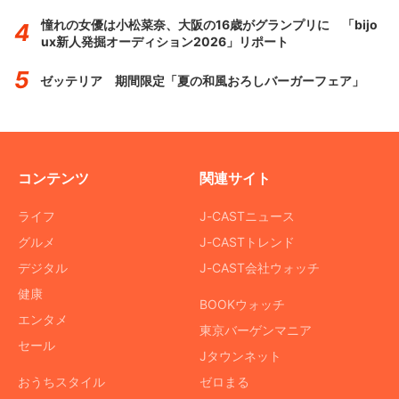
憧れの女優は小松菜奈、大阪の16歳がグランプリに 「bijo
ux新人発掘オーディション2026」リポート
ゼッテリア 期間限定「夏の和風おろしバーガーフェア」
コンテンツ
関連サイト
ライフ
J-CASTニュース
グルメ
J-CASTトレンド
デジタル
J-CAST会社ウォッチ
健康
BOOKウォッチ
エンタメ
東京バーゲンマニア
セール
Jタウンネット
おうちスタイル
ゼロまる