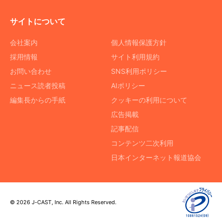
サイトについて
会社案内
個人情報保護方針
採用情報
サイト利用規約
お問い合わせ
SNS利用ポリシー
ニュース読者投稿
AIポリシー
編集長からの手紙
クッキーの利用について
広告掲載
記事配信
コンテンツ二次利用
日本インターネット報道協会
© 2026 J-CAST, Inc. All Rights Reserved.