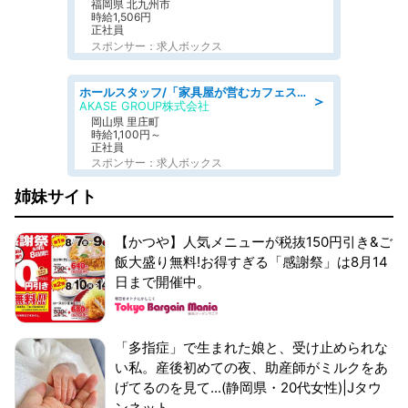
福岡県 北九州市
時給1,506円
正社員
スポンサー：求人ボックス
ホールスタッフ/「家具屋が営むカフェスタッフ!」週2日～OK!嬉しいまかない付き/岡山県/浅口郡里庄町
＞
AKASE GROUP株式会社
岡山県 里庄町
時給1,100円～
正社員
スポンサー：求人ボックス
姉妹サイト
【かつや】人気メニューが税抜150円引き&ご
飯大盛り無料!お得すぎる「感謝祭」は8月14
日まで開催中。
「多指症」で生まれた娘と、受け止められな
い私。産後初めての夜、助産師がミルクをあ
げてるのを見て...(静岡県・20代女性)|Jタウ
ンネット