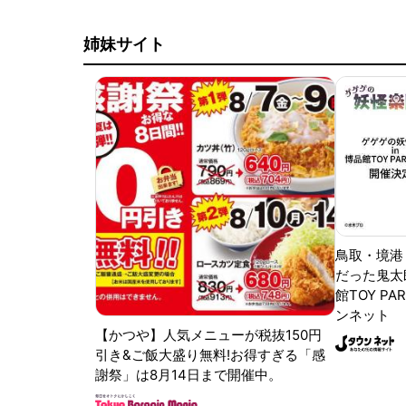
姉妹サイト
鳥取・境港
だった鬼太
館TOY PA
ンネット
【かつや】人気メニューが税抜150円
引き&ご飯大盛り無料!お得すぎる「感
謝祭」は8月14日まで開催中。