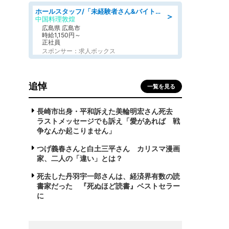
ホールスタッフ/「未経験者さん&バイトデビューも大歓迎」残業ほぼなし×1日3時間〜勤務OK!フォロー体制も充実/広島県/広島市南区
＞
中国料理敦煌
広島県 広島市
時給1,150円～
正社員
スポンサー：求人ボックス
追悼
一覧を見る
長崎市出身・平和訴えた美輪明宏さん死去
ラストメッセージでも訴え「愛があれば 戦
争なんか起こりません」
つげ義春さんと白土三平さん カリスマ漫画
家、二人の「違い」とは？
死去した丹羽宇一郎さんは、経済界有数の読
書家だった 『死ぬほど読書』ベストセラー
に