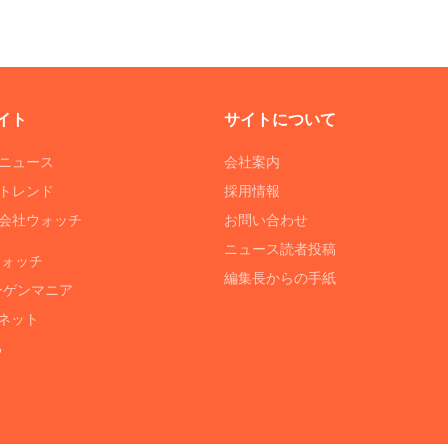
イト
サイトについて
Tニュース
会社案内
Tトレンド
採用情報
ST会社ウォッチ
お問い合わせ
ニュース読者投稿
ウォッチ
編集長からの手紙
ーゲンマニア
ネット
る