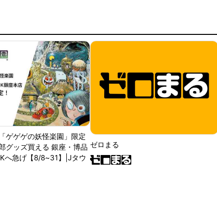
「ゲゲゲの妖怪楽園」限定
ゼロまる
郎グッズ買える 銀座・博品
RKへ急げ【8/8~31】|Jタウ