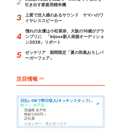
引き出す家庭用精米機
上質で没入感のあるサウンド ヤマハのワ
イヤレススピーカー
憧れの女優は小松菜奈、大阪の16歳がグラ
ンプリに 「bijoux新人発掘オーディショ
ン2026」リポート
ゼッテリア 期間限定「夏の和風おろしバ
ーガーフェア」
注目情報
PR
日払いOKで即日収入/キッチンスタッフ/「原付免許必須」デリバリー業務など、自己成長可能な幅広い仕事に挑戦!髪型自由&ピアス・ネイルOK/茨城県/水戸市
＞
肉メシ 水戸店
茨城県 水戸市
時給1,100円～
正社員
スポンサー：求人ボックス