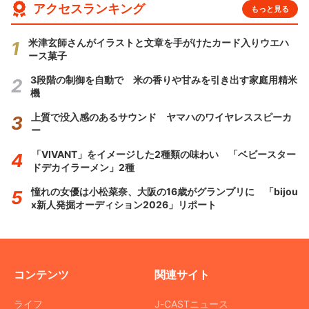
アクセスランキング
もっと見る
米津玄師さんがイラストと文章を手がけたカード入りウエハ
ース菓子
3段階の制御を自動で 米の香りや甘みを引き出す家庭用精米
機
上質で没入感のあるサウンド ヤマハのワイヤレススピーカ
ー
「VIVANT」をイメージした2種類の味わい 「ベビースター
ドデカイラーメン」2種
憧れの女優は小松菜奈、大阪の16歳がグランプリに 「bijou
x新人発掘オーディション2026」リポート
コンテンツ
関連サイト
ライフ
J-CASTニュース