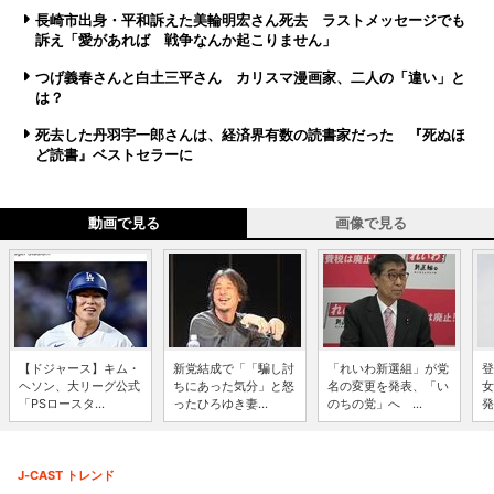
長崎市出身・平和訴えた美輪明宏さん死去 ラストメッセージでも
訴え「愛があれば 戦争なんか起こりません」
つげ義春さんと白土三平さん カリスマ漫画家、二人の「違い」と
は？
死去した丹羽宇一郎さんは、経済界有数の読書家だった 『死ぬほ
ど読書』ベストセラーに
動画で見る
画像で見る
【ドジャース】キム・
新党結成で「「騙し討
「れいわ新選組」が党
登
ヘソン、大リーグ公式
ちにあった気分」と怒
名の変更を発表、「い
女
「PSロースタ...
ったひろゆき妻...
のちの党」へ ...
発
J-CAST トレンド