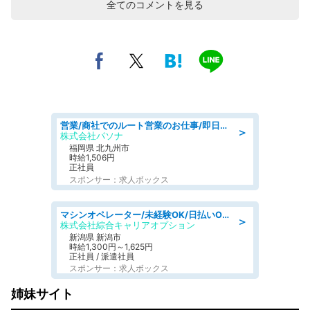
全てのコメントを見る
営業/商社でのルート営業のお仕事/即日勤務可/車通勤可/営業
＞
株式会社パソナ
福岡県 北九州市
時給1,506円
正社員
スポンサー：求人ボックス
マシンオペレーター/未経験OK/日払いOK/寮費無料/交替制/20・30・40代活躍中
＞
株式会社綜合キャリアオプション
新潟県 新潟市
時給1,300円～1,625円
正社員 / 派遣社員
スポンサー：求人ボックス
姉妹サイト