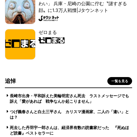
わい」 兵庫・尼崎の公園に佇む〝謎すぎる
顔〟に1.3万人戦慄|Jタウンネット
ゼロまる
追悼
一覧を見る
長崎市出身・平和訴えた美輪明宏さん死去 ラストメッセージでも
訴え「愛があれば 戦争なんか起こりません」
つげ義春さんと白土三平さん カリスマ漫画家、二人の「違い」と
は？
死去した丹羽宇一郎さんは、経済界有数の読書家だった 『死ぬほ
ど読書』ベストセラーに