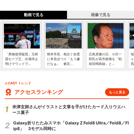
動画で見る
画像で見る
「異物使用疑惑」元韓
熊本市長、相次ぐ余震
広島原爆の日、小沢一
張
国セーブ王、出場停止
に本音ぽつり「もう嫌
郎氏が高市政権を「戦
ォ
明けマウンドで...
だなぁ」 被災...
前回帰路線」と...
気
J-CAST トレンド
アクセスランキング
もっと見る
米津玄師さんがイラストと文章を手がけたカード入りウエハ
ース菓子
Galaxy折りたたみスマホ「Galaxy Z Fold8 Ultra／Fold8／Fl
ip8」 3モデル同時に