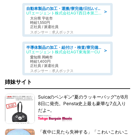
自動車製品の加工・運搬/寮完備/日払い/工場・製造
＞
UTエージェント株式会社AGT西日本第二CU
大分県 宇佐市
時給1,550円
正社員 / 派遣社員
スポンサー：求人ボックス
半導体製品の加工・組付け・検査/寮完備/日勤/日払い/工場・製造
＞
UTエージェント株式会社AGT東海第一CU
愛知県 岡崎市
時給1,400円
正社員 / 派遣社員
スポンサー：求人ボックス
姉妹サイト
Suicaのペンギン"夏のラッキーバッグ"が8月
8日に発売。Pensta史上最も豪華な7点入り
だよ~。
「夜中に見たら失神する」「こわいこわいこ