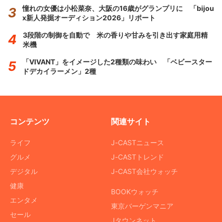
憧れの女優は小松菜奈、大阪の16歳がグランプリに 「bijou
x新人発掘オーディション2026」リポート
3段階の制御を自動で 米の香りや甘みを引き出す家庭用精
米機
「VIVANT」をイメージした2種類の味わい 「ベビースター
ドデカイラーメン」2種
コンテンツ
関連サイト
ライフ
J-CASTニュース
グルメ
J-CASTトレンド
デジタル
J-CAST会社ウォッチ
健康
BOOKウォッチ
エンタメ
東京バーゲンマニア
セール
Jタウンネット