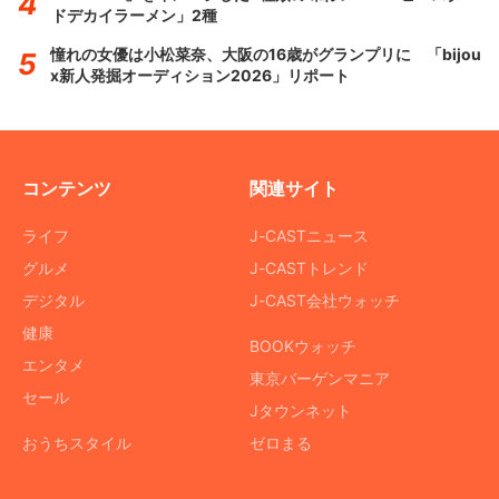
ドデカイラーメン」2種
憧れの女優は小松菜奈、大阪の16歳がグランプリに 「bijou
x新人発掘オーディション2026」リポート
コンテンツ
関連サイト
ライフ
J-CASTニュース
グルメ
J-CASTトレンド
デジタル
J-CAST会社ウォッチ
健康
BOOKウォッチ
エンタメ
東京バーゲンマニア
セール
Jタウンネット
おうちスタイル
ゼロまる