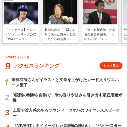
【ドジャース】キム・
新党結成で「「騙し討
「れいわ新選組」が党
登
ヘソン、大リーグ公式
ちにあった気分」と怒
名の変更を発表、「い
女
「PSロースタ...
ったひろゆき妻...
のちの党」へ ...
発
J-CAST トレンド
アクセスランキング
もっと見る
米津玄師さんがイラストと文章を手がけたカード入りウエハ
ース菓子
3段階の制御を自動で 米の香りや甘みを引き出す家庭用精米
機
上質で没入感のあるサウンド ヤマハのワイヤレススピーカ
ー
「VIVANT」をイメージした2種類の味わい 「ベビースター