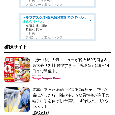
スポンサー：求人ボックス
ヘルプデスク/外資系保険業界でのITヘルプデスク業務/駅近/即日勤務可/ヘルプデスク
＞
株式会社パソナ
福岡県 北九州市
時給4,167円
正社員
スポンサー：求人ボックス
姉妹サイト
【かつや】人気メニューが税抜150円引き&ご
飯大盛り無料!お得すぎる「感謝祭」は8月14
日まで開催中。
電車に乗った途端にグズる2歳息子。空いた
席に座ったら、隣の怖そうな男性客が息子の
帽子に手を伸ばし(千葉県・40代女性)|Jタウ
ンネット