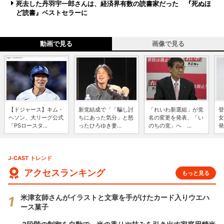
死去した丹羽宇一郎さんは、経済界有数の読書家だった 『死ぬほ
ど読書』ベストセラーに
動画で見る
画像で見る
【ドジャース】キム・
新党結成で「「騙し討
「れいわ新選組」が党
登
ヘソン、大リーグ公式
ちにあった気分」と怒
名の変更を発表、「い
女
「PSロースタ...
ったひろゆき妻...
のちの党」へ ...
発
J-CAST トレンド
アクセスランキング
もっと見る
米津玄師さんがイラストと文章を手がけたカード入りウエハ
ース菓子