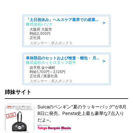
「土日祝休み」ヘルスケア業界での産業保健師業務/看護師/高時給/要資格:正看護師
＞
株式会社パソナ
大阪府 大阪市
時給2,300円
正社員
スポンサー：求人ボックス
車体部品のセットおよび検査・梱包・ 月収32万可!自動車部品の組付け・検査 家賃補助あり 長期安定/日払いOK
＞
株式会社ホットスタッフ岩手
岩手県 金ケ崎町
時給1,700円～2,125円
正社員 / 派遣社員
スポンサー：求人ボックス
姉妹サイト
Suicaのペンギン"夏のラッキーバッグ"が8月
8日に発売。Pensta史上最も豪華な7点入り
だよ~。