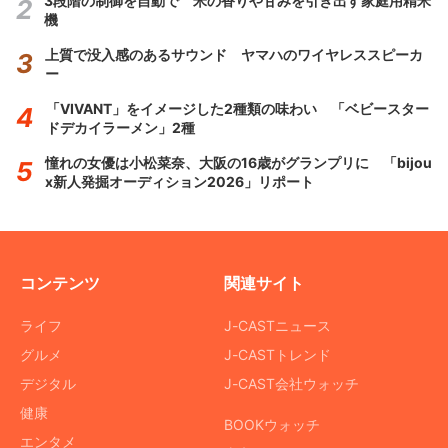
3段階の制御を自動で 米の香りや甘みを引き出す家庭用精米
機
上質で没入感のあるサウンド ヤマハのワイヤレススピーカ
ー
「VIVANT」をイメージした2種類の味わい 「ベビースター
ドデカイラーメン」2種
憧れの女優は小松菜奈、大阪の16歳がグランプリに 「bijou
x新人発掘オーディション2026」リポート
コンテンツ
関連サイト
ライフ
J-CASTニュース
グルメ
J-CASTトレンド
デジタル
J-CAST会社ウォッチ
健康
BOOKウォッチ
エンタメ