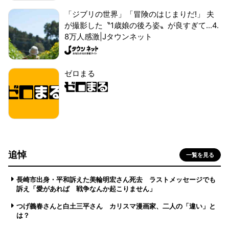
「ジブリの世界」「冒険のはじまりだ!」 夫
が撮影した〝1歳娘の後ろ姿〟が良すぎて...4.
8万人感激|Jタウンネット
ゼロまる
追悼
一覧を見る
長崎市出身・平和訴えた美輪明宏さん死去 ラストメッセージでも
訴え「愛があれば 戦争なんか起こりません」
つげ義春さんと白土三平さん カリスマ漫画家、二人の「違い」と
は？