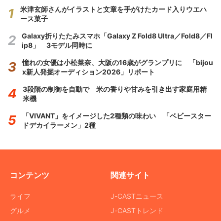
米津玄師さんがイラストと文章を手がけたカード入りウエハ
ース菓子
Galaxy折りたたみスマホ「Galaxy Z Fold8 Ultra／Fold8／Fl
ip8」 3モデル同時に
憧れの女優は小松菜奈、大阪の16歳がグランプリに 「bijou
x新人発掘オーディション2026」リポート
3段階の制御を自動で 米の香りや甘みを引き出す家庭用精
米機
「VIVANT」をイメージした2種類の味わい 「ベビースター
ドデカイラーメン」2種
コンテンツ
関連サイト
ライフ
J-CASTニュース
グルメ
J-CASTトレンド