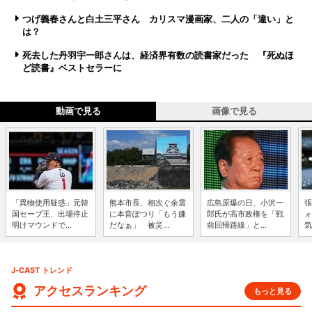
つげ義春さんと白土三平さん カリスマ漫画家、二人の「違い」と
は？
死去した丹羽宇一郎さんは、経済界有数の読書家だった 『死ぬほ
ど読書』ベストセラーに
動画で見る
画像で見る
「異物使用疑惑」元韓
熊本市長、相次ぐ余震
広島原爆の日、小沢一
張
国セーブ王、出場停止
に本音ぽつり「もう嫌
郎氏が高市政権を「戦
ォ
明けマウンドで...
だなぁ」 被災...
前回帰路線」と...
気
J-CAST トレンド
アクセスランキング
もっと見る