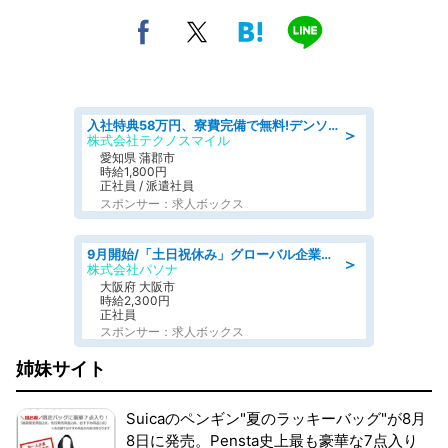
入社特典58万円、寮費完備で無料!デンソーで働こう!自動車工場で小型部品の検査業務 denso aichi
＞
株式会社テクノスマイル
愛知県 蒲郡市
時給1,800円
正社員 / 派遣社員
スポンサー：求人ボックス
9月開始/「土日祝休み」グローバル企業での産業保健のお仕事/保健師/高時給/残業なし/服装自由
＞
株式会社パソナ
大阪府 大阪市
時給2,300円
正社員
スポンサー：求人ボックス
姉妹サイト
Suicaのペンギン"夏のラッキーバッグ"が8月
8日に発売。Pensta史上最も豪華な7点入り