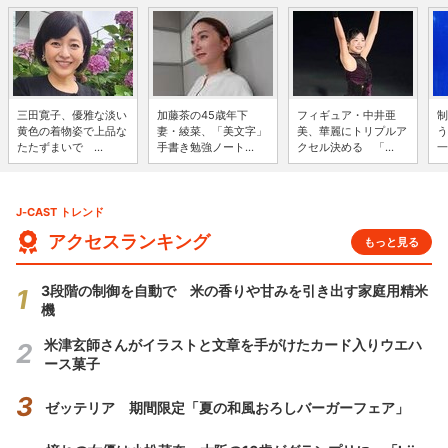
三田寛子、優雅な淡い
加藤茶の45歳年下
フィギュア・中井亜
制
黄色の着物姿で上品な
妻・綾菜、「美文字」
美、華麗にトリプルア
う
たたずまいで ...
手書き勉強ノート...
クセル決める 「...
一
J-CAST トレンド
アクセスランキング
もっと見る
3段階の制御を自動で 米の香りや甘みを引き出す家庭用精米
機
米津玄師さんがイラストと文章を手がけたカード入りウエハ
ース菓子
ゼッテリア 期間限定「夏の和風おろしバーガーフェア」