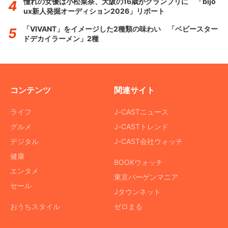
憧れの女優は小松菜奈、大阪の16歳がグランプリに 「bijo
ux新人発掘オーディション2026」リポート
「VIVANT」をイメージした2種類の味わい 「ベビースター
ドデカイラーメン」2種
コンテンツ
関連サイト
ライフ
J-CASTニュース
グルメ
J-CASTトレンド
デジタル
J-CAST会社ウォッチ
健康
BOOKウォッチ
エンタメ
東京バーゲンマニア
セール
Jタウンネット
おうちスタイル
ゼロまる