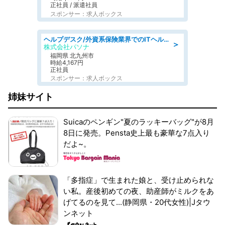
正社員 / 派遣社員
スポンサー：求人ボックス
ヘルプデスク/外資系保険業界でのITヘルプデスク業務/駅近/即日勤務可/ヘルプデスク
＞
株式会社パソナ
福岡県 北九州市
時給4,167円
正社員
スポンサー：求人ボックス
姉妹サイト
Suicaのペンギン"夏のラッキーバッグ"が8月
8日に発売。Pensta史上最も豪華な7点入り
だよ~。
「多指症」で生まれた娘と、受け止められな
い私。産後初めての夜、助産師がミルクをあ
げてるのを見て...(静岡県・20代女性)|Jタウ
ンネット