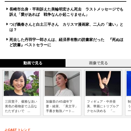
長崎市出身・平和訴えた美輪明宏さん死去 ラストメッセージでも
訴え「愛があれば 戦争なんか起こりません」
つげ義春さんと白土三平さん カリスマ漫画家、二人の「違い」と
は？
死去した丹羽宇一郎さんは、経済界有数の読書家だった 『死ぬほ
ど読書』ベストセラーに
動画で見る
画像で見る
三田寛子、優雅な淡い
加藤茶の45歳年下
フィギュア・中井亜
制
黄色の着物姿で上品な
妻・綾菜、「美文字」
美、華麗にトリプルア
う
たたずまいで ...
手書き勉強ノート...
クセル決める 「...
一
J-CAST トレンド