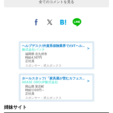
全てのコメントを見る
ヘルプデスク/外資系保険業界でのITヘルプデスク業務/駅近/即日勤務可/ヘルプデスク
＞
株式会社パソナ
福岡県 北九州市
時給4,167円
正社員
スポンサー：求人ボックス
ホールスタッフ/「家具屋が営むカフェスタッフ!」週2日～OK!嬉しいまかない付き/岡山県/浅口郡里庄町
＞
AKASE GROUP株式会社
岡山県 里庄町
時給1,100円～
正社員
スポンサー：求人ボックス
姉妹サイト