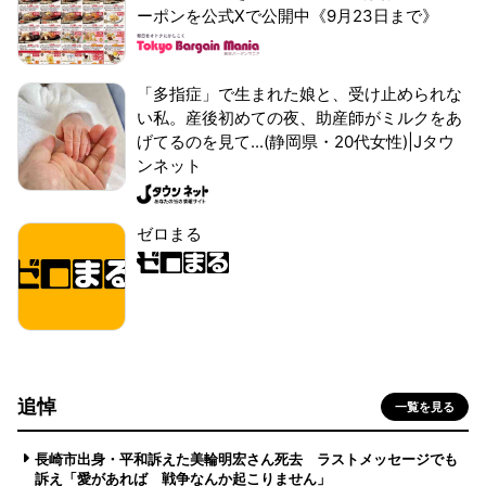
ーポンを公式Xで公開中《9月23日まで》
「多指症」で生まれた娘と、受け止められな
い私。産後初めての夜、助産師がミルクをあ
げてるのを見て...(静岡県・20代女性)|Jタウ
ンネット
ゼロまる
追悼
一覧を見る
長崎市出身・平和訴えた美輪明宏さん死去 ラストメッセージでも
訴え「愛があれば 戦争なんか起こりません」