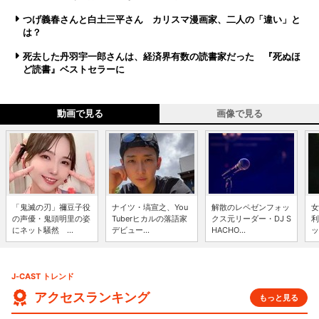
つげ義春さんと白土三平さん カリスマ漫画家、二人の「違い」と
は？
死去した丹羽宇一郎さんは、経済界有数の読書家だった 『死ぬほ
ど読書』ベストセラーに
動画で見る
画像で見る
「鬼滅の刃」禰豆子役
ナイツ・塙宣之、You
解散のレペゼンフォッ
女
の声優・鬼頭明里の姿
Tuberヒカルの落語家
クス元リーダー・DJ S
利
にネット騒然 ...
デビュー...
HACHO...
ッ
J-CAST トレンド
アクセスランキング
もっと見る