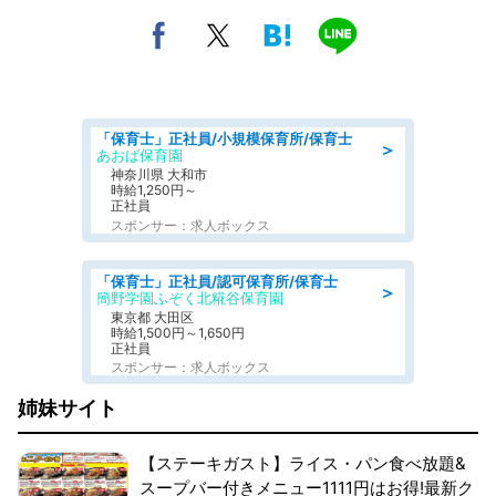
「保育士」正社員/小規模保育所/保育士
＞
あおば保育園
神奈川県 大和市
時給1,250円～
正社員
スポンサー：求人ボックス
「保育士」正社員/認可保育所/保育士
＞
簡野学園ふぞく北糀谷保育園
東京都 大田区
時給1,500円～1,650円
正社員
スポンサー：求人ボックス
姉妹サイト
【ステーキガスト】ライス・パン食べ放題&
スープバー付きメニュー1111円はお得!最新ク