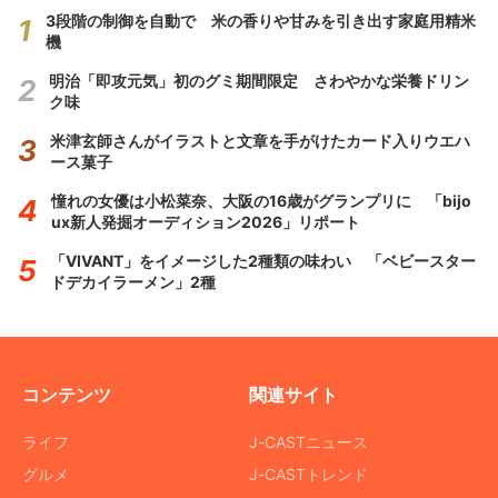
3段階の制御を自動で 米の香りや甘みを引き出す家庭用精米
機
明治「即攻元気」初のグミ期間限定 さわやかな栄養ドリン
ク味
米津玄師さんがイラストと文章を手がけたカード入りウエハ
ース菓子
憧れの女優は小松菜奈、大阪の16歳がグランプリに 「bijo
ux新人発掘オーディション2026」リポート
「VIVANT」をイメージした2種類の味わい 「ベビースター
ドデカイラーメン」2種
コンテンツ
関連サイト
ライフ
J-CASTニュース
グルメ
J-CASTトレンド