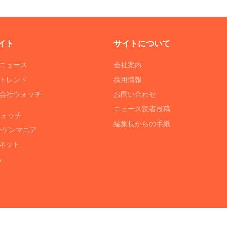
イト
サイトについて
Tニュース
会社案内
Tトレンド
採用情報
ST会社ウォッチ
お問い合わせ
ニュース読者投稿
ウォッチ
編集長からの手紙
ーゲンマニア
ネット
る