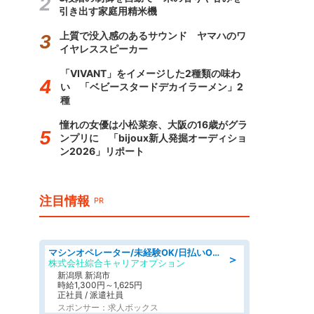
引き出す家庭用精米機
上質で没入感のあるサウンド ヤマハのワ
イヤレススピーカー
「VIVANT」をイメージした2種類の味わ
い 「ベビースタードデカイラーメン」2
種
憧れの女優は小松菜奈、大阪の16歳がグラ
ンプリに 「bijoux新人発掘オーディショ
ン2026」リポート
注目情報
PR
マシンオペレーター/未経験OK/日払いOK/寮費無料/交替制/20・30・40代活躍中
＞
株式会社綜合キャリアオプション
新潟県 新潟市
時給1,300円～1,625円
正社員 / 派遣社員
スポンサー：求人ボックス