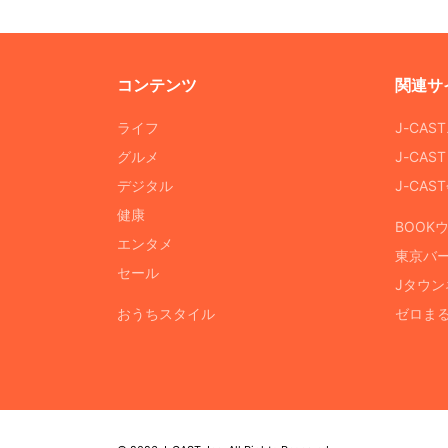
コンテンツ
関連サ
ライフ
J-CAS
グルメ
J-CAS
デジタル
J-CA
健康
BOOK
エンタメ
東京バ
セール
Jタウン
おうちスタイル
ゼロま