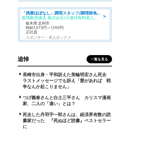
「残業ほぼなし」調理スタッフ/調理師免許必須/正職員/日勤のみ/介護付き有料老人ホーム/社会保障完備
＞
群馬郵便逓送 株式会社/介護付有料老人ホーム ふる里
栃木県 足利市
時給1,073円～1,100円
正社員
スポンサー：求人ボックス
追悼
一覧を見る
長崎市出身・平和訴えた美輪明宏さん死去
ラストメッセージでも訴え「愛があれば 戦
争なんか起こりません」
つげ義春さんと白土三平さん カリスマ漫画
家、二人の「違い」とは？
死去した丹羽宇一郎さんは、経済界有数の読
書家だった 『死ぬほど読書』ベストセラー
に