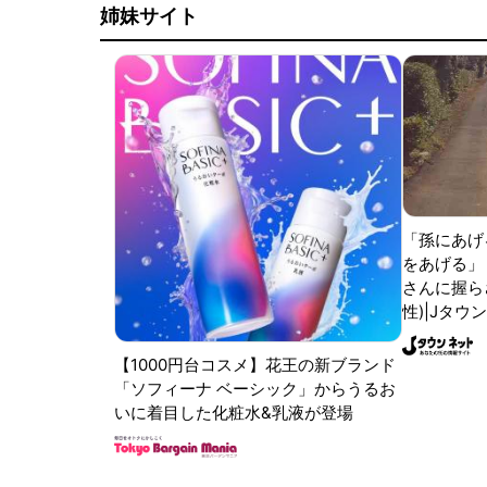
姉妹サイト
「孫にあげ
をあげる」
さんに握ら
性)|Jタウ
【1000円台コスメ】花王の新ブランド
「ソフィーナ ベーシック」からうるお
いに着目した化粧水&乳液が登場