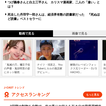
つげ義春さんと白土三平さん カリスマ漫画家、二人の「違い」と
は？
死去した丹羽宇一郎さんは、経済界有数の読書家だった 『死ぬほ
ど読書』ベストセラーに
動画で見る
画像で見る
「鬼滅の刃」禰豆子役
ナイツ・塙宣之、You
解散のレペゼンフォッ
女
の声優・鬼頭明里の姿
Tuberヒカルの落語家
クス元リーダー・DJ S
利
にネット騒然 ...
デビュー...
HACHO...
ッ
J-CAST トレンド
アクセスランキング
もっと見る