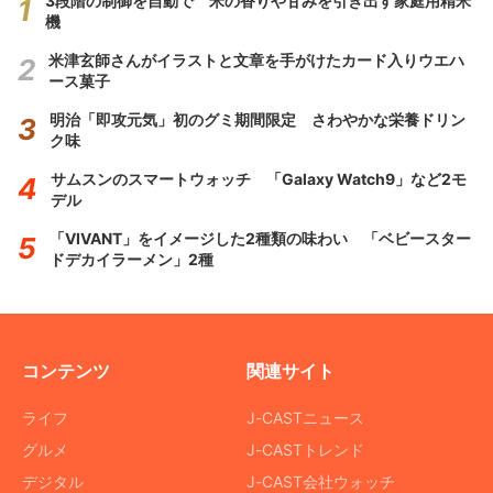
3段階の制御を自動で 米の香りや甘みを引き出す家庭用精米
機
米津玄師さんがイラストと文章を手がけたカード入りウエハ
ース菓子
明治「即攻元気」初のグミ期間限定 さわやかな栄養ドリン
ク味
サムスンのスマートウォッチ 「Galaxy Watch9」など2モ
デル
「VIVANT」をイメージした2種類の味わい 「ベビースター
ドデカイラーメン」2種
コンテンツ
関連サイト
ライフ
J-CASTニュース
グルメ
J-CASTトレンド
デジタル
J-CAST会社ウォッチ