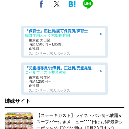
「保育士」正社員/認可保育所/保育士
＞
簡野学園ふぞく六郷保育園
東京都 大田区
時給1,500円～1,650円
正社員
スポンサー：求人ボックス
「児童指導員/指導員」正社員/児童発達支援
＞
コペルプラス下井草教室
東京都 杉並区
時給1,250円～
正社員
スポンサー：求人ボックス
姉妹サイト
【ステーキガスト】ライス・パン食べ放題&
スープバー付きメニュー1111円はお得!最新ク
ーポンを公式Xで公開中《9月23日まで》