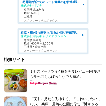
8月開始/商社でのルート営業のお仕事/即日勤務可/車通勤可/営業
＞
株式会社パソナ
福岡県 北九州市
時給1,506円
正社員
スポンサー：求人ボックス
組立・組付け/高収入/日払いOK/寮完備/交替制/20・30・40代活躍中
＞
株式会社綜合キャリアオプション
熊本県 菊陽町
時給1,600円～2,000円
正社員 / 派遣社員
スポンサー：求人ボックス
姉妹サイト
ミセスドーナツ全4種を実食レビュー!可愛さ
も食べ応えもばっちりで大満足。
「夜中に見たら失神する」「こわいこわいこ
わい」 兵庫・尼崎の公園に佇む〝謎すぎる