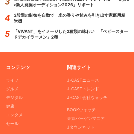
x新人発掘オーディション2026」リポート
3段階の制御を自動で 米の香りや甘みを引き出す家庭用精
米機
「VIVANT」をイメージした2種類の味わい 「ベビースター
ドデカイラーメン」2種
コンテンツ
関連サイト
ライフ
J-CASTニュース
グルメ
J-CASTトレンド
デジタル
J-CAST会社ウォッチ
健康
BOOKウォッチ
エンタメ
東京バーゲンマニア
セール
Jタウンネット