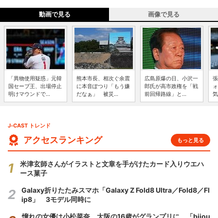
動画で見る
画像で見る
「異物使用疑惑」元韓
熊本市長、相次ぐ余震
広島原爆の日、小沢一
張
国セーブ王、出場停止
に本音ぽつり「もう嫌
郎氏が高市政権を「戦
ォ
明けマウンドで...
だなぁ」 被災...
前回帰路線」と...
気
J-CAST トレンド
アクセスランキング
もっと見る
米津玄師さんがイラストと文章を手がけたカード入りウエハ
ース菓子
Galaxy折りたたみスマホ「Galaxy Z Fold8 Ultra／Fold8／Fl
ip8」 3モデル同時に
憧れの女優は小松菜奈、大阪の16歳がグランプリに 「bijou