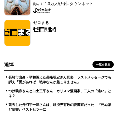
顔〟に1.3万人戦慄|Jタウンネット
ゼロまる
追悼
一覧を見る
長崎市出身・平和訴えた美輪明宏さん死去 ラストメッセージでも
訴え「愛があれば 戦争なんか起こりません」
つげ義春さんと白土三平さん カリスマ漫画家、二人の「違い」と
は？
死去した丹羽宇一郎さんは、経済界有数の読書家だった 『死ぬほ
ど読書』ベストセラーに