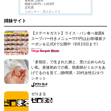
長野県 上田市
時給1,061円～1,205円
正社員
スポンサー：求人ボックス
姉妹サイト
【ステーキガスト】ライス・パン食べ放題&
スープバー付きメニュー1111円はお得!最新ク
ーポンを公式Xで公開中《9月23日まで》
「多指症」で生まれた娘と、受け止められな
い私。産後初めての夜、助産師がミルクをあ
げてるのを見て...(静岡県・20代女性)|Jタウ
ンネット
ゼロまる