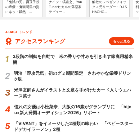
「鬼滅の刃」禰豆子役
ナイツ・塙宣之、You
解散のレペゼンフォッ
女
の声優・鬼頭明里の姿
Tuberヒカルの落語家
クス元リーダー・DJ S
利
にネット騒然 ...
デビュー...
HACHO...
ッ
J-CAST トレンド
アクセスランキング
もっと見る
3段階の制御を自動で 米の香りや甘みを引き出す家庭用精米
機
明治「即攻元気」初のグミ期間限定 さわやかな栄養ドリン
ク味
米津玄師さんがイラストと文章を手がけたカード入りウエハ
ース菓子
憧れの女優は小松菜奈、大阪の16歳がグランプリに 「bijo
ux新人発掘オーディション2026」リポート
「VIVANT」をイメージした2種類の味わい 「ベビースター
ドデカイラーメン」2種