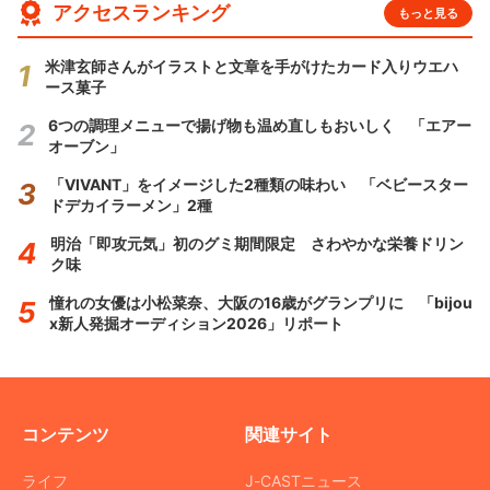
アクセスランキング
もっと見る
米津玄師さんがイラストと文章を手がけたカード入りウエハ
ース菓子
6つの調理メニューで揚げ物も温め直しもおいしく 「エアー
オーブン」
「VIVANT」をイメージした2種類の味わい 「ベビースター
ドデカイラーメン」2種
明治「即攻元気」初のグミ期間限定 さわやかな栄養ドリン
ク味
憧れの女優は小松菜奈、大阪の16歳がグランプリに 「bijou
x新人発掘オーディション2026」リポート
コンテンツ
関連サイト
ライフ
J-CASTニュース