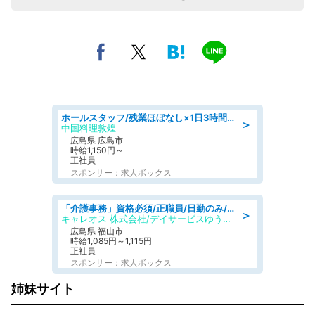
ホールスタッフ/残業ほぼなし×1日3時間〜勤務OK!フォロー体制も充実/広島県/広島市南区
＞
中国料理敦煌
広島県 広島市
時給1,150円～
正社員
スポンサー：求人ボックス
「介護事務」資格必須/正職員/日勤のみ/デイサービス
＞
キャレオス 株式会社/デイサービスゆうゆう南本庄
広島県 福山市
時給1,085円～1,115円
正社員
スポンサー：求人ボックス
姉妹サイト