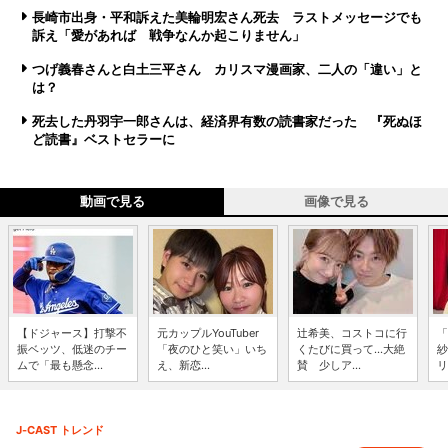
長崎市出身・平和訴えた美輪明宏さん死去 ラストメッセージでも
訴え「愛があれば 戦争なんか起こりません」
つげ義春さんと白土三平さん カリスマ漫画家、二人の「違い」と
は？
死去した丹羽宇一郎さんは、経済界有数の読書家だった 『死ぬほ
ど読書』ベストセラーに
動画で見る
画像で見る
【ドジャース】打撃不
元カップルYouTuber
辻希美、コストコに行
「
振ベッツ、低迷のチー
「夜のひと笑い」いち
くたびに買って...大絶
紗
ムで「最も懸念...
え、新恋...
賛 少しア...
リ
J-CAST トレンド