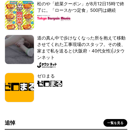
松のや「総菜クーポン」が8月12日15時で終
了に。「ロースかつ定食」500円は継続
道の真ん中で歩けなくなった所を抱えて移動
させてくれた工事現場のスタッフ。その後、
家まで私を送ると(大阪府・40代女性)|Jタウ
ンネット
ゼロまる
追悼
一覧を見る