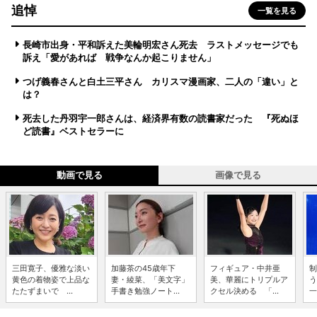
追悼
一覧を見る
長崎市出身・平和訴えた美輪明宏さん死去 ラストメッセージでも
訴え「愛があれば 戦争なんか起こりません」
つげ義春さんと白土三平さん カリスマ漫画家、二人の「違い」と
は？
死去した丹羽宇一郎さんは、経済界有数の読書家だった 『死ぬほ
ど読書』ベストセラーに
動画で見る
画像で見る
三田寛子、優雅な淡い
加藤茶の45歳年下
フィギュア・中井亜
制
黄色の着物姿で上品な
妻・綾菜、「美文字」
美、華麗にトリプルア
う
たたずまいで ...
手書き勉強ノート...
クセル決める 「...
一