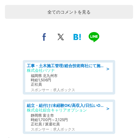
全てのコメントを見る
工事・土木施工管理/総合技術商社にて施工管理のお仕事/即日勤務可/車通勤可/工事・土木施工管理/生産・品質管理
＞
株式会社パソナ
福岡県 北九州市
時給1,506円
正社員
スポンサー：求人ボックス
組立・組付け/未経験OK/高収入/日払いOK/寮費無料/交替制
＞
株式会社綜合キャリアオプション
静岡県 富士市
時給1,700円～2,125円
正社員 / 派遣社員
スポンサー：求人ボックス