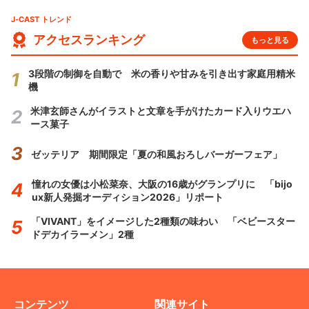
J-CAST トレンド
アクセスランキング
もっと見る
3段階の制御を自動で 米の香りや甘みを引き出す家庭用精米
機
米津玄師さんがイラストと文章を手がけたカード入りウエハ
ース菓子
ゼッテリア 期間限定「夏の和風おろしバーガーフェア」
憧れの女優は小松菜奈、大阪の16歳がグランプリに 「bijo
ux新人発掘オーディション2026」リポート
「VIVANT」をイメージした2種類の味わい 「ベビースター
ドデカイラーメン」2種
コンテンツ
関連サイト