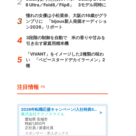
8 Ultra／Fold8／Flip8」 3モデル同時に
憧れの女優は小松菜奈、大阪の16歳がグラ
ンプリに 「bijoux新人発掘オーディショ
ン2026」リポート
3段階の制御を自動で 米の香りや甘みを
引き出す家庭用精米機
「VIVANT」をイメージした2種類の味わ
い 「ベビースタードデカイラーメン」2
種
注目情報
PR
2026年転職応援キャンペーン!入社特典58万円/デンソーで働こう!自動車工場で小型部品の検査業務 denso aichi
＞
株式会社テクノスマイル
愛知県 安城市
時給1,800円
正社員 / 派遣社員
スポンサー：求人ボックス