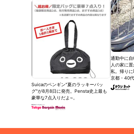
通勤中に自
人の家に置
私。帰りに取
京都・40代
Suicaのペンギン"夏のラッキーバッ
グ"が8月8日に発売。Pensta史上最も
豪華な7点入りだよ~。