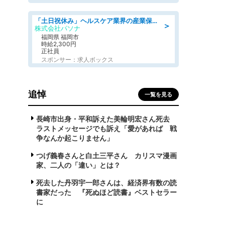
「土日祝休み」ヘルスケア業界の産業保健師/高時給/未経験OK/要資格:保健師、正看護師
＞
株式会社パソナ
福岡県 福岡市
時給2,300円
正社員
スポンサー：求人ボックス
追悼
一覧を見る
長崎市出身・平和訴えた美輪明宏さん死去
ラストメッセージでも訴え「愛があれば 戦
争なんか起こりません」
つげ義春さんと白土三平さん カリスマ漫画
家、二人の「違い」とは？
死去した丹羽宇一郎さんは、経済界有数の読
書家だった 『死ぬほど読書』ベストセラー
に