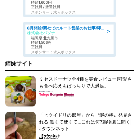
時給1,600円
正社員 / 派遣社員
スポンサー：求人ボックス
8月開始/商社でのルート営業のお仕事/即日勤務可/車通勤可/営業
＞
株式会社パソナ
福岡県 北九州市
時給1,506円
正社員
スポンサー：求人ボックス
姉妹サイト
ミセスドーナツ全4種を実食レビュー!可愛さ
も食べ応えもばっちりで大満足。
「ヒクイドリの部屋」から〝謎の棒〟発見さ
れる 黒くて硬くて...これは何?動物園に聞く|
Jタウンネット