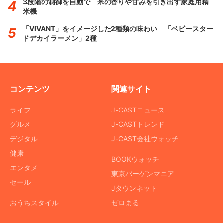
3段階の制御を自動で 米の香りや甘みを引き出す家庭用精
米機
「VIVANT」をイメージした2種類の味わい 「ベビースター
ドデカイラーメン」2種
コンテンツ
関連サイト
ライフ
J-CASTニュース
グルメ
J-CASTトレンド
デジタル
J-CAST会社ウォッチ
健康
BOOKウォッチ
エンタメ
東京バーゲンマニア
セール
Jタウンネット
おうちスタイル
ゼロまる