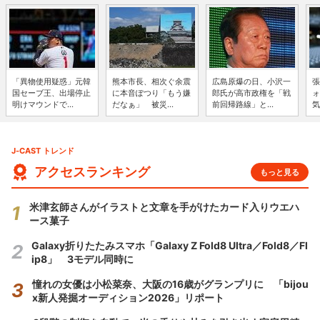
「異物使用疑惑」元韓
熊本市長、相次ぐ余震
広島原爆の日、小沢一
張
国セーブ王、出場停止
に本音ぽつり「もう嫌
郎氏が高市政権を「戦
ォ
明けマウンドで...
だなぁ」 被災...
前回帰路線」と...
気
J-CAST トレンド
アクセスランキング
もっと見る
米津玄師さんがイラストと文章を手がけたカード入りウエハ
ース菓子
Galaxy折りたたみスマホ「Galaxy Z Fold8 Ultra／Fold8／Fl
ip8」 3モデル同時に
憧れの女優は小松菜奈、大阪の16歳がグランプリに 「bijou
x新人発掘オーディション2026」リポート