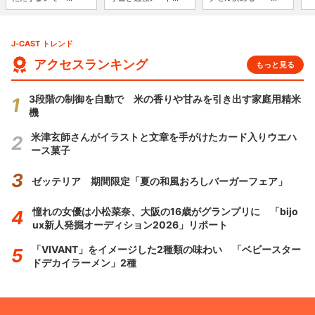
J-CAST トレンド
アクセスランキング
もっと見る
3段階の制御を自動で 米の香りや甘みを引き出す家庭用精米
機
米津玄師さんがイラストと文章を手がけたカード入りウエハ
ース菓子
ゼッテリア 期間限定「夏の和風おろしバーガーフェア」
憧れの女優は小松菜奈、大阪の16歳がグランプリに 「bijo
ux新人発掘オーディション2026」リポート
「VIVANT」をイメージした2種類の味わい 「ベビースター
ドデカイラーメン」2種