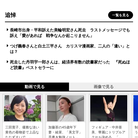
追悼
一覧を見る
長崎市出身・平和訴えた美輪明宏さん死去 ラストメッセージでも
訴え「愛があれば 戦争なんか起こりません」
つげ義春さんと白土三平さん カリスマ漫画家、二人の「違い」と
は？
死去した丹羽宇一郎さんは、経済界有数の読書家だった 『死ぬほ
ど読書』ベストセラーに
動画で見る
画像で見る
三田寛子、優雅な淡い
加藤茶の45歳年下
フィギュア・中井亜
制
黄色の着物姿で上品な
妻・綾菜、「美文字」
美、華麗にトリプルア
う
たたずまいで ...
手書き勉強ノート...
クセル決める 「...
一