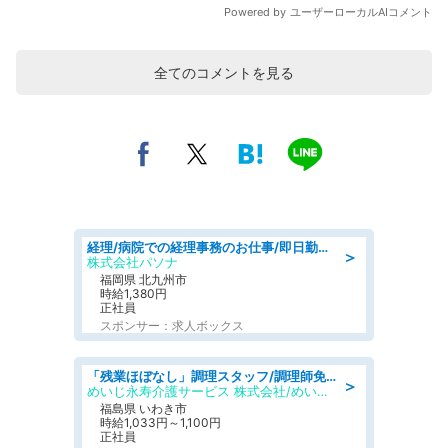
全てのコメントを見る
経理/病院での経理事務のお仕事/即日勤務可/車通勤可/経理/一般事務
＞
株式会社パソナ
福岡県 北九州市
時給1,380円
正社員
スポンサー：求人ボックス
「残業ほぼなし」調理スタッフ/調理師免許必須/正職員/日勤のみ/住宅型有料老人ホーム
＞
めいじ永寿介護サービス 株式会社/めいじ永寿介護サービスセンター
福島県 いわき市
時給1,033円～1,100円
正社員