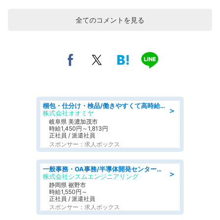
全てのコメントを見る
梱包・仕分け・検品/働きやすくて高時給の仕分け作業長期休暇充実/残業なし
＞
株式会社オオミヤ
岐阜県 美濃加茂市
時給1,450円～1,813円
正社員 / 派遣社員
スポンサー：求人ボックス
一般事務・OA事務/半導体開発センター内で事務&軽作業スタッフ、募集
＞
株式会社シスムエンジニアリング
静岡県 裾野市
時給1,550円～
正社員 / 派遣社員
スポンサー：求人ボックス