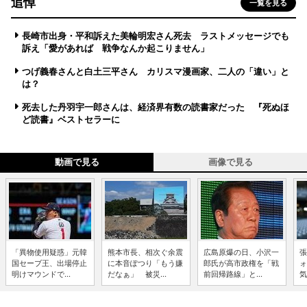
追悼
一覧を見る
長崎市出身・平和訴えた美輪明宏さん死去 ラストメッセージでも
訴え「愛があれば 戦争なんか起こりません」
つげ義春さんと白土三平さん カリスマ漫画家、二人の「違い」と
は？
死去した丹羽宇一郎さんは、経済界有数の読書家だった 『死ぬほ
ど読書』ベストセラーに
動画で見る
画像で見る
「異物使用疑惑」元韓
熊本市長、相次ぐ余震
広島原爆の日、小沢一
張
国セーブ王、出場停止
に本音ぽつり「もう嫌
郎氏が高市政権を「戦
ォ
明けマウンドで...
だなぁ」 被災...
前回帰路線」と...
気