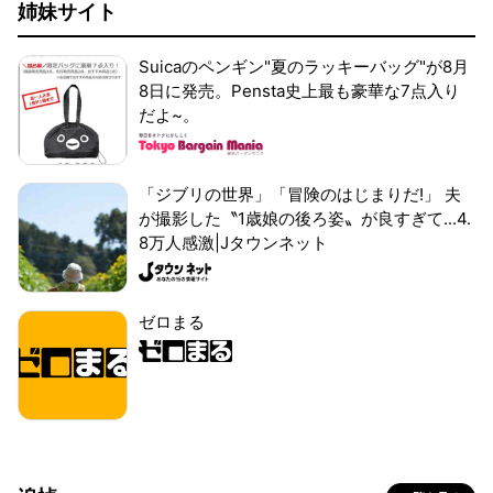
姉妹サイト
Suicaのペンギン"夏のラッキーバッグ"が8月
8日に発売。Pensta史上最も豪華な7点入り
だよ~。
「ジブリの世界」「冒険のはじまりだ!」 夫
が撮影した〝1歳娘の後ろ姿〟が良すぎて...4.
8万人感激|Jタウンネット
ゼロまる