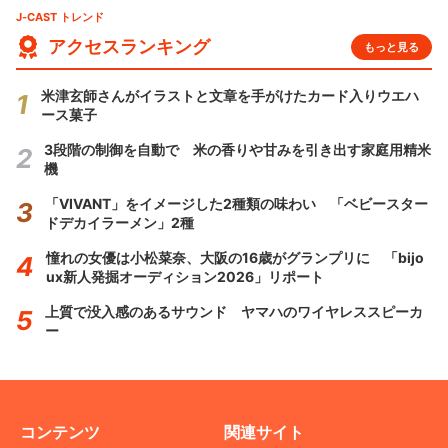
J-CAST トレンド
アクセスランキング
もっと見る
米津玄師さんがイラストと文章を手がけたカード入りウエハ
ース菓子
3段階の制御を自動で 米の香りや甘みを引き出す家庭用精米
機
「VIVANT」をイメージした2種類の味わい 「ベビースター
ドデカイラーメン」2種
憧れの女優は小松菜奈、大阪の16歳がグランプリに 「bijo
ux新人発掘オーディション2026」リポート
上質で没入感のあるサウンド ヤマハのワイヤレススピーカ
ー
コンテンツ
関連サイト