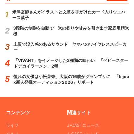
米津玄師さんがイラストと文章を手がけたカード入りウエハ
ース菓子
3段階の制御を自動で 米の香りや甘みを引き出す家庭用精米
機
上質で没入感のあるサウンド ヤマハのワイヤレススピーカ
ー
「VIVANT」をイメージした2種類の味わい 「ベビースター
ドデカイラーメン」2種
憧れの女優は小松菜奈、大阪の16歳がグランプリに 「bijou
x新人発掘オーディション2026」リポート
コンテンツ
関連サイト
ライフ
J-CASTニュース
グルメ
J-CASTトレンド