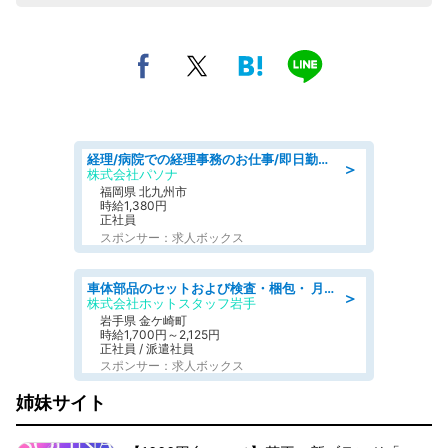
経理/病院での経理事務のお仕事/即日勤務可/車通勤可/経理/一般事務
＞
株式会社パソナ
福岡県 北九州市
時給1,380円
正社員
スポンサー：求人ボックス
車体部品のセットおよび検査・梱包・ 月収32万可!自動車部品の組付け・検査 家賃補助あり 長期安定/日払いOK
＞
株式会社ホットスタッフ岩手
岩手県 金ケ崎町
時給1,700円～2,125円
正社員 / 派遣社員
スポンサー：求人ボックス
姉妹サイト