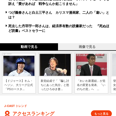
訴え「愛があれば 戦争なんか起こりません」
つげ義春さんと白土三平さん カリスマ漫画家、二人の「違い」と
は？
死去した丹羽宇一郎さんは、経済界有数の読書家だった 『死ぬほ
ど読書』ベストセラーに
動画で見る
画像で見る
【ドジャース】キム・
新党結成で「「騙し討
「れいわ新選組」が党
登
ヘソン、大リーグ公式
ちにあった気分」と怒
名の変更を発表、「い
女
「PSロースタ...
ったひろゆき妻...
のちの党」へ ...
発
J-CAST トレンド
アクセスランキング
もっと見る