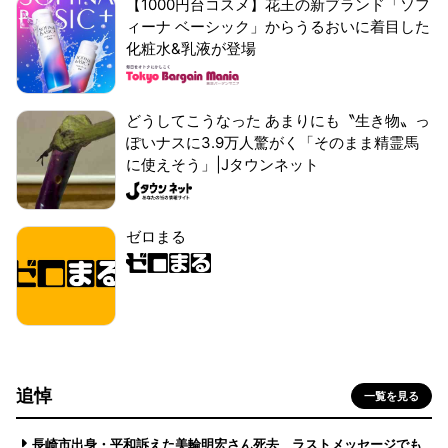
【1000円台コスメ】花王の新ブランド「ソフ
ィーナ ベーシック」からうるおいに着目した
化粧水&乳液が登場
どうしてこうなった あまりにも〝生き物〟っ
ぽいナスに3.9万人驚がく「そのまま精霊馬
に使えそう」|Jタウンネット
ゼロまる
追悼
一覧を見る
長崎市出身・平和訴えた美輪明宏さん死去 ラストメッセージでも