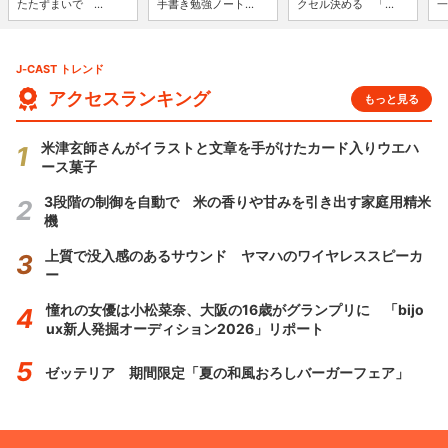
たたずまいで ...
手書き勉強ノート...
クセル決める 「...
一
J-CAST トレンド
アクセスランキング
もっと見る
米津玄師さんがイラストと文章を手がけたカード入りウエハ
ース菓子
3段階の制御を自動で 米の香りや甘みを引き出す家庭用精米
機
上質で没入感のあるサウンド ヤマハのワイヤレススピーカ
ー
憧れの女優は小松菜奈、大阪の16歳がグランプリに 「bijo
ux新人発掘オーディション2026」リポート
ゼッテリア 期間限定「夏の和風おろしバーガーフェア」