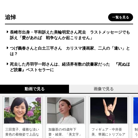
追悼
一覧を見る
長崎市出身・平和訴えた美輪明宏さん死去 ラストメッセージでも
訴え「愛があれば 戦争なんか起こりません」
つげ義春さんと白土三平さん カリスマ漫画家、二人の「違い」と
は？
死去した丹羽宇一郎さんは、経済界有数の読書家だった 『死ぬほ
ど読書』ベストセラーに
動画で見る
画像で見る
三田寛子、優雅な淡い
加藤茶の45歳年下
フィギュア・中井亜
制
黄色の着物姿で上品な
妻・綾菜、「美文字」
美、華麗にトリプルア
う