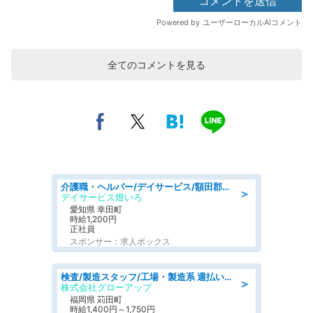
全てのコメントを見る
介護職・ヘルパー/デイサービス/額田郡幸田町/JR東海道本線 幸田/愛知県
＞
デイサービス燈いろ
愛知県 幸田町
時給1,200円
正社員
スポンサー：求人ボックス
検査/製造スタッフ/工場・製造系 週払いOK 土日休み プラスチック製品組立 チェック
＞
株式会社グローアップ
福岡県 苅田町
時給1,400円～1,750円