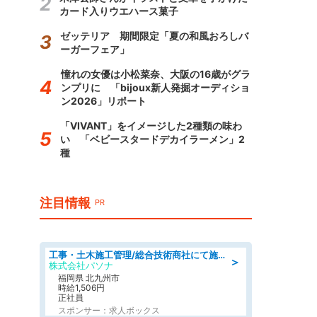
カード入りウエハース菓子
ゼッテリア 期間限定「夏の和風おろしバ
ーガーフェア」
憧れの女優は小松菜奈、大阪の16歳がグラ
ンプリに 「bijoux新人発掘オーディショ
ン2026」リポート
「VIVANT」をイメージした2種類の味わ
い 「ベビースタードデカイラーメン」2
種
注目情報
PR
工事・土木施工管理/総合技術商社にて施工管理のお仕事/即日勤務可/車通勤可/工事・土木施工管理/生産・品質管理
＞
株式会社パソナ
福岡県 北九州市
時給1,506円
正社員
スポンサー：求人ボックス