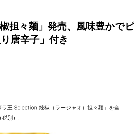
on 辣椒担々麺」発売、風味豊かで
入り唐辛子」付き
清ラ王 Selection 辣椒（ラージャオ）担々麺」を全
（税別）。