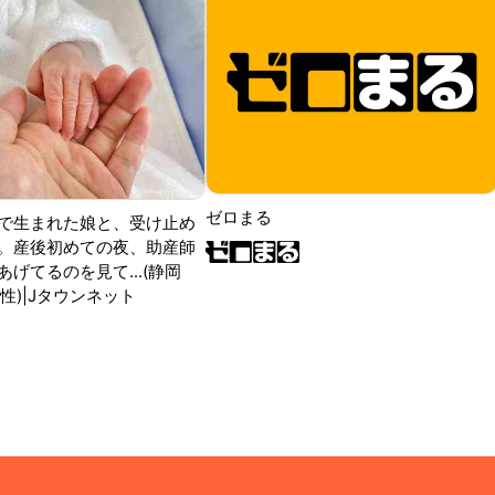
ゼロまる
で生まれた娘と、受け止め
。産後初めての夜、助産師
げてるのを見て...(静岡
性)|Jタウンネット