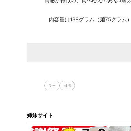
食感が特徴の、食べ応えのある3層
内容量は138グラム（麺75グラム
ラ王
日清
姉妹サイト