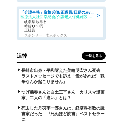
「介護事務」資格必須/正職員/日勤のみ/介護老人保健施設
＞
医療法人社団幸紀会/介護老人保健施設 グリーンビラ安江
岐阜県 岐阜市
時給1,150円
正社員
スポンサー：求人ボックス
追悼
一覧を見る
長崎市出身・平和訴えた美輪明宏さん死去
ラストメッセージでも訴え「愛があれば 戦
争なんか起こりません」
つげ義春さんと白土三平さん カリスマ漫画
家、二人の「違い」とは？
死去した丹羽宇一郎さんは、経済界有数の読
書家だった 『死ぬほど読書』ベストセラー
に