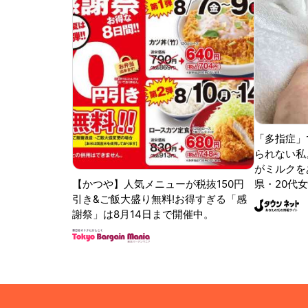
「多指症」
られない私
がミルクをあ
【かつや】人気メニューが税抜150円
県・20代女
引き&ご飯大盛り無料!お得すぎる「感
謝祭」は8月14日まで開催中。