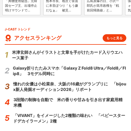
「異物使用疑惑」元韓
熊本市長、相次ぐ余震
広島原爆の日、小沢一
張
国セーブ王、出場停止
に本音ぽつり「もう嫌
郎氏が高市政権を「戦
ォ
明けマウンドで...
だなぁ」 被災...
前回帰路線」と...
気
J-CAST トレンド
アクセスランキング
もっと見る
米津玄師さんがイラストと文章を手がけたカード入りウエハ
ース菓子
Galaxy折りたたみスマホ「Galaxy Z Fold8 Ultra／Fold8／Fl
ip8」 3モデル同時に
憧れの女優は小松菜奈、大阪の16歳がグランプリに 「bijou
x新人発掘オーディション2026」リポート
3段階の制御を自動で 米の香りや甘みを引き出す家庭用精
米機
「VIVANT」をイメージした2種類の味わい 「ベビースター
ドデカイラーメン」2種