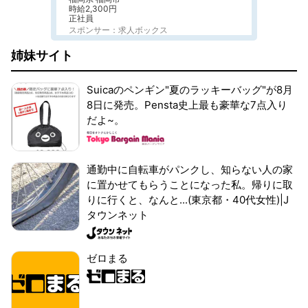
時給2,300円
正社員
スポンサー：求人ボックス
姉妹サイト
Suicaのペンギン"夏のラッキーバッグ"が8月
8日に発売。Pensta史上最も豪華な7点入り
だよ~。
通勤中に自転車がパンクし、知らない人の家
に置かせてもらうことになった私。帰りに取
りに行くと、なんと...(東京都・40代女性)|J
タウンネット
ゼロまる