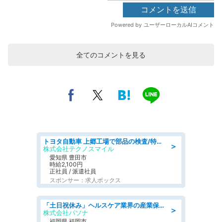
全てのコメントを見る
トヨタ自動車 上郷工場で部品の検査/特典168万/tutumi
＞
株式会社テクノスマイル
愛知県 豊田市
時給2,100円
正社員 / 派遣社員
スポンサー：求人ボックス
「土日祝休み」ヘルスケア業界の産業保健師/高時給/未経験OK/要資格:保健師、正看護師
＞
株式会社パソナ
福岡県 福岡市