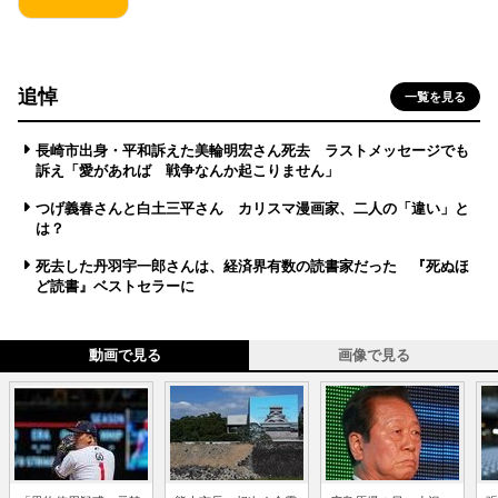
追悼
一覧を見る
長崎市出身・平和訴えた美輪明宏さん死去 ラストメッセージでも
訴え「愛があれば 戦争なんか起こりません」
つげ義春さんと白土三平さん カリスマ漫画家、二人の「違い」と
は？
死去した丹羽宇一郎さんは、経済界有数の読書家だった 『死ぬほ
ど読書』ベストセラーに
動画で見る
画像で見る