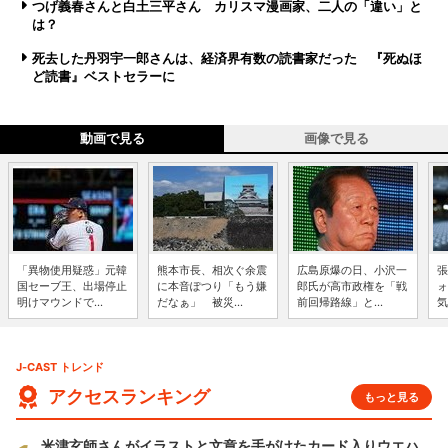
つげ義春さんと白土三平さん カリスマ漫画家、二人の「違い」と
は？
死去した丹羽宇一郎さんは、経済界有数の読書家だった 『死ぬほ
ど読書』ベストセラーに
動画で見る
画像で見る
「異物使用疑惑」元韓
熊本市長、相次ぐ余震
広島原爆の日、小沢一
張
国セーブ王、出場停止
に本音ぽつり「もう嫌
郎氏が高市政権を「戦
ォ
明けマウンドで...
だなぁ」 被災...
前回帰路線」と...
気
J-CAST トレンド
アクセスランキング
もっと見る
米津玄師さんがイラストと文章を手がけたカード入りウエハ