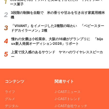
ース菓子
3段階の制御を自動で 米の香りや甘みを引き出す家庭用精米
機
「VIVANT」をイメージした2種類の味わい 「ベビースター
ドデカイラーメン」2種
憧れの女優は小松菜奈、大阪の16歳がグランプリに 「bijo
ux新人発掘オーディション2026」リポート
上質で没入感のあるサウンド ヤマハのワイヤレススピーカ
ー
コンテンツ
関連サイト
ライフ
J-CASTニュース
グルメ
J-CASTトレンド
デジタル
J-CAST会社ウォッチ