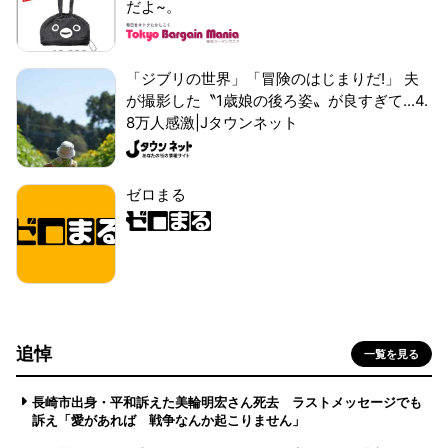
だよ~。
「ジブリの世界」「冒険のはじまりだ!」 夫
が撮影した〝1歳娘の後ろ姿〟が良すぎて...4.
8万人感激|Jタウンネット
ゼロまる
追悼
一覧を見る
長崎市出身・平和訴えた美輪明宏さん死去 ラストメッセージでも
訴え「愛があれば 戦争なんか起こりません」