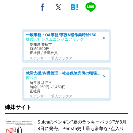
一般事務・OA事務/事務&軽作業時給1500円土日祝休み各種社保完備
＞
株式会社シスムエンジニアリング
愛知県 豊橋市
時給1,500円～
正社員 / 派遣社員
スポンサー：求人ボックス
就労支援/内職管理・社会保険完備の職場で生活支援員
＞
侑和会
埼玉県 坂戸市
時給1,250円～1,450円
正社員
スポンサー：求人ボックス
姉妹サイト
Suicaのペンギン"夏のラッキーバッグ"が8月
8日に発売。Pensta史上最も豪華な7点入り