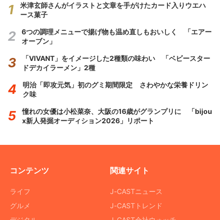
米津玄師さんがイラストと文章を手がけたカード入りウエハ
ース菓子
6つの調理メニューで揚げ物も温め直しもおいしく 「エアー
オーブン」
「VIVANT」をイメージした2種類の味わい 「ベビースター
ドデカイラーメン」2種
明治「即攻元気」初のグミ期間限定 さわやかな栄養ドリン
ク味
憧れの女優は小松菜奈、大阪の16歳がグランプリに 「bijou
x新人発掘オーディション2026」リポート
コンテンツ
関連サイト
ライフ
J-CASTニュース
グルメ
J-CASTトレンド
デジタル
J-CAST会社ウォッチ