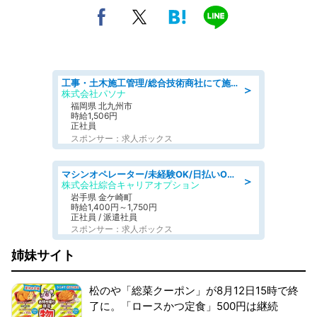
工事・土木施工管理/総合技術商社にて施工管理のお仕事/即日勤務可/車通勤可/工事・土木施工管理/生産・品質管理
＞
株式会社パソナ
福岡県 北九州市
時給1,506円
正社員
スポンサー：求人ボックス
マシンオペレーター/未経験OK/日払いOK/寮完備/交替制/20・30・40代活躍中
＞
株式会社綜合キャリアオプション
岩手県 金ケ崎町
時給1,400円～1,750円
正社員 / 派遣社員
スポンサー：求人ボックス
姉妹サイト
松のや「総菜クーポン」が8月12日15時で終
了に。「ロースかつ定食」500円は継続