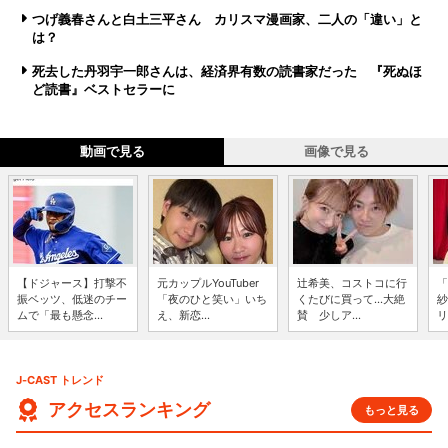
つげ義春さんと白土三平さん カリスマ漫画家、二人の「違い」と
は？
死去した丹羽宇一郎さんは、経済界有数の読書家だった 『死ぬほ
ど読書』ベストセラーに
動画で見る
画像で見る
【ドジャース】打撃不
元カップルYouTuber
辻希美、コストコに行
「
振ベッツ、低迷のチー
「夜のひと笑い」いち
くたびに買って...大絶
紗
ムで「最も懸念...
え、新恋...
賛 少しア...
リ
J-CAST トレンド
アクセスランキング
もっと見る