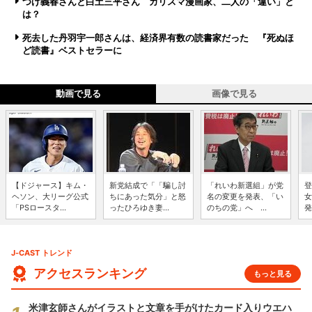
つげ義春さんと白土三平さん カリスマ漫画家、二人の「違い」と
は？
死去した丹羽宇一郎さんは、経済界有数の読書家だった 『死ぬほ
ど読書』ベストセラーに
動画で見る
画像で見る
【ドジャース】キム・
新党結成で「「騙し討
「れいわ新選組」が党
登
ヘソン、大リーグ公式
ちにあった気分」と怒
名の変更を発表、「い
女
「PSロースタ...
ったひろゆき妻...
のちの党」へ ...
発
J-CAST トレンド
アクセスランキング
もっと見る
米津玄師さんがイラストと文章を手がけたカード入りウエハ