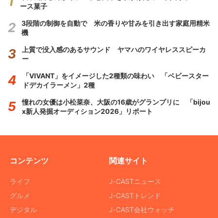
ース菓子
3段階の制御を自動で 米の香りや甘みを引き出す家庭用精米
機
上質で没入感のあるサウンド ヤマハのワイヤレススピーカ
ー
「VIVANT」をイメージした2種類の味わい 「ベビースター
ドデカイラーメン」2種
憧れの女優は小松菜奈、大阪の16歳がグランプリに 「bijou
x新人発掘オーディション2026」リポート
コンテンツ
関連サイト
ライフ
J-CASTニュース
グルメ
J-CASTトレンド
デジタル
J-CAST会社ウォッチ