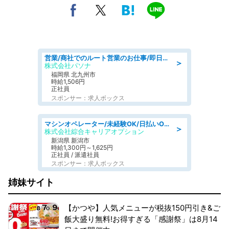
営業/商社でのルート営業のお仕事/即日勤務可/車通勤可/営業
＞
株式会社パソナ
福岡県 北九州市
時給1,506円
正社員
スポンサー：求人ボックス
マシンオペレーター/未経験OK/日払いOK/寮費無料/交替制/20・30・40代活躍中
＞
株式会社綜合キャリアオプション
新潟県 新潟市
時給1,300円～1,625円
正社員 / 派遣社員
スポンサー：求人ボックス
姉妹サイト
【かつや】人気メニューが税抜150円引き&ご
飯大盛り無料!お得すぎる「感謝祭」は8月14