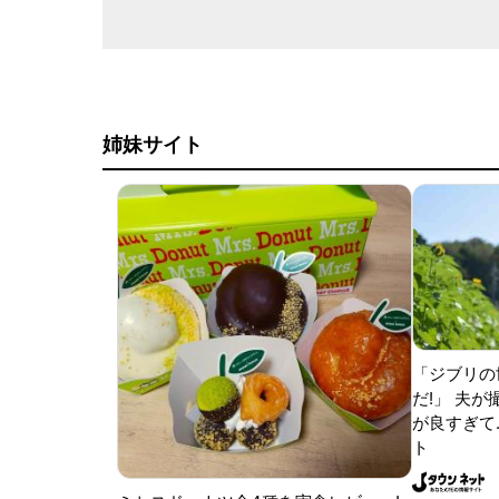
姉妹サイト
「ジブリの
だ!」 夫
が良すぎて.
ト