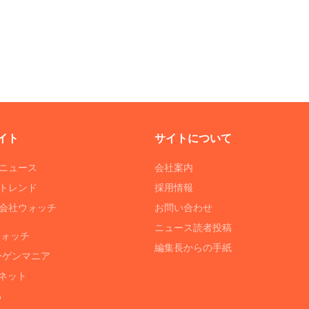
イト
サイトについて
Tニュース
会社案内
Tトレンド
採用情報
ST会社ウォッチ
お問い合わせ
ニュース読者投稿
ウォッチ
編集長からの手紙
ーゲンマニア
ネット
る