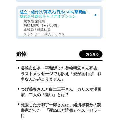
組立・組付け/高収入/日払いOK/寮費無料/交替制/20・30・40代活躍中
＞
株式会社綜合キャリアオプション
熊本県 菊陽町
時給1,600円～2,000円
正社員 / 派遣社員
スポンサー：求人ボックス
追悼
一覧を見る
長崎市出身・平和訴えた美輪明宏さん死去
ラストメッセージでも訴え「愛があれば 戦
争なんか起こりません」
つげ義春さんと白土三平さん カリスマ漫画
家、二人の「違い」とは？
死去した丹羽宇一郎さんは、経済界有数の読
書家だった 『死ぬほど読書』ベストセラー
に