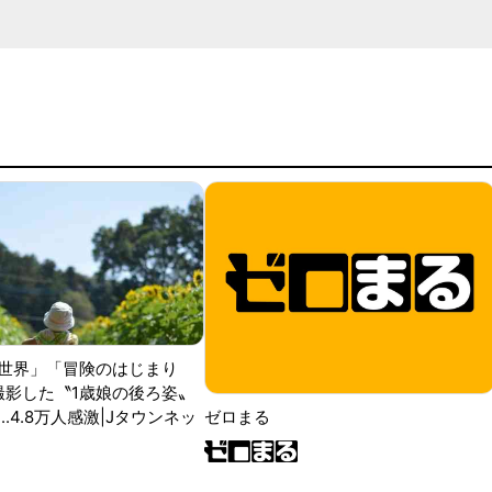
世界」「冒険のはじまり
が撮影した〝1歳娘の後ろ姿〟
ゼロまる
..4.8万人感激|Jタウンネッ