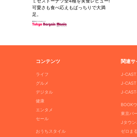
ミセスドーナツ全4種を実食レビュー!
可愛さも食べ応えもばっちりで大満
足。
コンテンツ
関連サ
ライフ
J-CAS
グルメ
J-CAS
デジタル
J-CA
健康
BOOK
エンタメ
東京バ
セール
Jタウン
おうちスタイル
ゼロま