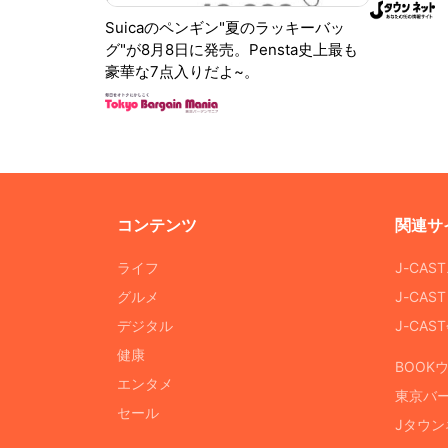
Suicaのペンギン"夏のラッキーバッ
グ"が8月8日に発売。Pensta史上最も
豪華な7点入りだよ~。
コンテンツ
関連サ
ライフ
J-CAS
グルメ
J-CAS
デジタル
J-CA
健康
BOOK
エンタメ
東京バ
セール
Jタウン