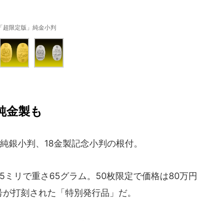
「超限定版」純金小判
純金製も
純銀小判、18金製記念小判の根付。
ミリで重さ65グラム。50枚限定で価格は80万円
号が打刻された「特別発行品」だ。