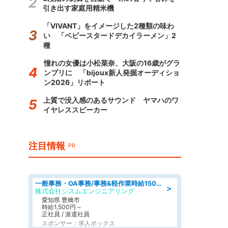
引き出す家庭用精米機
「VIVANT」をイメージした2種類の味わ
い 「ベビースタードデカイラーメン」2
種
憧れの女優は小松菜奈、大阪の16歳がグラ
ンプリに 「bijoux新人発掘オーディショ
ン2026」リポート
上質で没入感のあるサウンド ヤマハのワ
イヤレススピーカー
注目情報
PR
一般事務・OA事務/事務&軽作業時給1500円土日祝休み各種社保完備
＞
株式会社シスムエンジニアリング
愛知県 豊橋市
時給1,500円～
正社員 / 派遣社員
スポンサー：求人ボックス