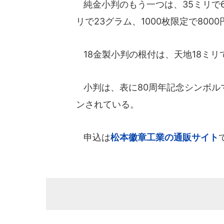
純金小判のもう一つは、35ミリで6.
リで23グラム、1000枚限定で8000
18金製小判の根付は、天地18ミリで
小判は、表に80周年記念シンボル
ンされている。
申込は
松本徽章工業の通販サイト