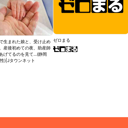
ゼロまる
で生まれた娘と、受け止め
。産後初めての夜、助産師
げてるのを見て...(静岡
性)|Jタウンネット