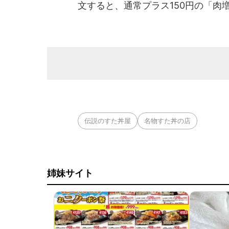
文すると、通常プラス150円の「肉
伝説のすた丼屋
名物すた丼の店
姉妹サイト