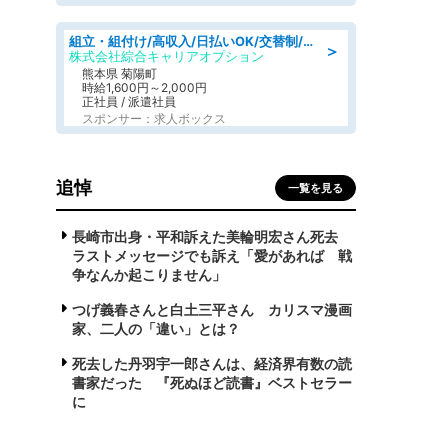
組立・組付け/高収入/日払いOK/交替制/20・30・40代活躍中/製造 工場
＞
株式会社綜合キャリアオプション
熊本県 菊陽町
時給1,600円～2,000円
正社員 / 派遣社員
スポンサー：求人ボックス
追悼
一覧を見る
長崎市出身・平和訴えた美輪明宏さん死去
ラストメッセージでも訴え「愛があれば 戦
争なんか起こりません」
つげ義春さんと白土三平さん カリスマ漫画
家、二人の「違い」とは？
死去した丹羽宇一郎さんは、経済界有数の読
書家だった 『死ぬほど読書』ベストセラー
に