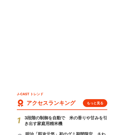
J-CAST トレンド
アクセスランキング
もっと見る
3段階の制御を自動で 米の香りや甘みを引
き出す家庭用精米機
明治「即攻元気」初のグミ期間限定 さわ