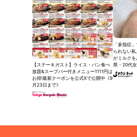
「多指症」
られない私
がミルクをあ
【ステーキガスト】ライス・パン食べ
県・20代女
放題&スープバー付きメニュー1111円は
お得!最新クーポンを公式Xで公開中《9
月23日まで》