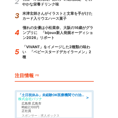
やかな栄養ドリンク味
米津玄師さんがイラストと文章を手がけた
カード入りウエハース菓子
憧れの女優は小松菜奈、大阪の16歳がグラ
ンプリに 「bijoux新人発掘オーディショ
ン2026」リポート
「VIVANT」をイメージした2種類の味わ
い 「ベビースタードデカイラーメン」2
種
注目情報
PR
「土日祝休み」未経験OK医療機関での治験コーディネーターのお仕事
＞
株式会社パソナ
広島県 広島市
時給2,100円
正社員
スポンサー：求人ボックス