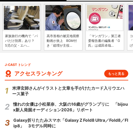
家族旅行の機内で「パ
高市首相の被災地視察
「マンガワン」第三者
コ
パだけ別席」あり？
動画が炎上 BGM付
委報告書の編集者「G
「
5児の父・エハ...
き「総理が主役...
氏」は成田卓哉...
げ
J-CAST トレンド
アクセスランキング
もっと見る
米津玄師さんがイラストと文章を手がけたカード入りウエハ
ース菓子
憧れの女優は小松菜奈、大阪の16歳がグランプリに 「bijou
x新人発掘オーディション2026」リポート
Galaxy折りたたみスマホ「Galaxy Z Fold8 Ultra／Fold8／Fl
ip8」 3モデル同時に