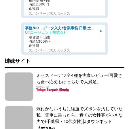
福岡県 福岡市
時給2,300円
正社員
スポンサー：求人ボックス
事務/PC・データ入力/営業事務 日勤 土日休み 船舶用のエンジンを扱う会社 総合事務
＞
UTエージェント株式会社
滋賀県 守山市
時給1,300円～
正社員
スポンサー：求人ボックス
姉妹サイト
ミセスドーナツ全4種を実食レビュー!可愛さ
も食べ応えもばっちりで大満足。
気付かないうちに経血でズボンを汚していた
私。電車に乗ったら、近くの女性客が小さな
声で(千葉県・10代女性)|Jタウンネット