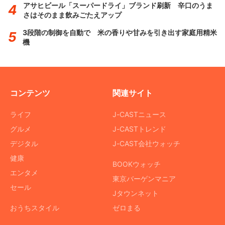
アサヒビール「スーパードライ」ブランド刷新 辛口のうま
さはそのまま飲みごたえアップ
3段階の制御を自動で 米の香りや甘みを引き出す家庭用精米
機
コンテンツ
関連サイト
ライフ
J-CASTニュース
グルメ
J-CASTトレンド
デジタル
J-CAST会社ウォッチ
健康
BOOKウォッチ
エンタメ
東京バーゲンマニア
セール
Jタウンネット
おうちスタイル
ゼロまる