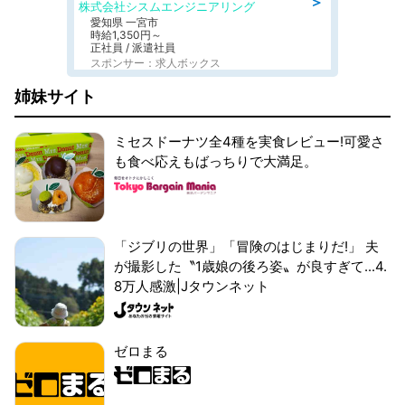
＞
株式会社シスムエンジニアリング
愛知県 一宮市
時給1,350円～
正社員 / 派遣社員
スポンサー：求人ボックス
姉妹サイト
ミセスドーナツ全4種を実食レビュー!可愛さ
も食べ応えもばっちりで大満足。
「ジブリの世界」「冒険のはじまりだ!」 夫
が撮影した〝1歳娘の後ろ姿〟が良すぎて...4.
8万人感激|Jタウンネット
ゼロまる