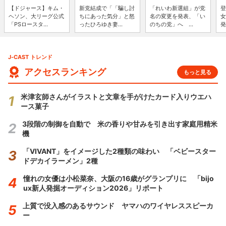
【ドジャース】キム・
新党結成で「「騙し討
「れいわ新選組」が党
登
ヘソン、大リーグ公式
ちにあった気分」と怒
名の変更を発表、「い
女
「PSロースタ...
ったひろゆき妻...
のちの党」へ ...
発
J-CAST トレンド
アクセスランキング
もっと見る
米津玄師さんがイラストと文章を手がけたカード入りウエハ
ース菓子
3段階の制御を自動で 米の香りや甘みを引き出す家庭用精米
機
「VIVANT」をイメージした2種類の味わい 「ベビースター
ドデカイラーメン」2種
憧れの女優は小松菜奈、大阪の16歳がグランプリに 「bijo
ux新人発掘オーディション2026」リポート
上質で没入感のあるサウンド ヤマハのワイヤレススピーカ
ー