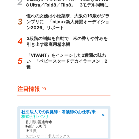
8 Ultra／Fold8／Flip8」 3モデル同時に
憧れの女優は小松菜奈、大阪の16歳がグラ
ンプリに 「bijoux新人発掘オーディショ
ン2026」リポート
3段階の制御を自動で 米の香りや甘みを
引き出す家庭用精米機
「VIVANT」をイメージした2種類の味わ
い 「ベビースタードデカイラーメン」2
種
注目情報
PR
社団法人での保健師・看護師のお仕事/未経験OK/要資格:普通免許、保健師、正看護師
＞
株式会社パソナ
香川県 善通寺市
時給1,500円
正社員
スポンサー：求人ボックス