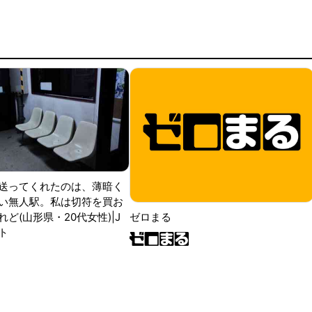
送ってくれたのは、薄暗く
い無人駅。私は切符を買お
ど(山形県・20代女性)|J
ゼロまる
ト