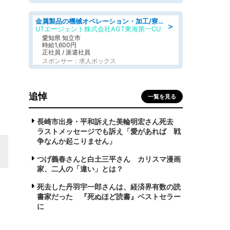
金属製品の機械オペレーション・加工/寮完備/日払い/工場・製造
＞
UTエージェント株式会社AGT東海第一CU
愛知県 知立市
時給1,600円
正社員 / 派遣社員
スポンサー：求人ボックス
追悼
一覧を見る
長崎市出身・平和訴えた美輪明宏さん死去
ラストメッセージでも訴え「愛があれば 戦
争なんか起こりません」
つげ義春さんと白土三平さん カリスマ漫画
家、二人の「違い」とは？
死去した丹羽宇一郎さんは、経済界有数の読
書家だった 『死ぬほど読書』ベストセラー
に