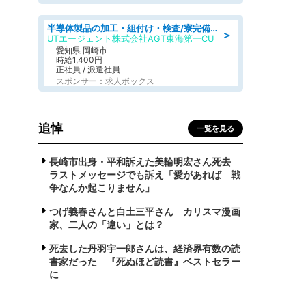
半導体製品の加工・組付け・検査/寮完備/日勤/日払い/工場・製造
＞
UTエージェント株式会社AGT東海第一CU
愛知県 岡崎市
時給1,400円
正社員 / 派遣社員
スポンサー：求人ボックス
追悼
一覧を見る
長崎市出身・平和訴えた美輪明宏さん死去
ラストメッセージでも訴え「愛があれば 戦
争なんか起こりません」
つげ義春さんと白土三平さん カリスマ漫画
家、二人の「違い」とは？
死去した丹羽宇一郎さんは、経済界有数の読
書家だった 『死ぬほど読書』ベストセラー
に