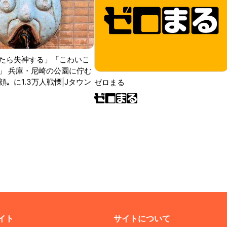
たら失神する」「こわいこ
」 兵庫・尼崎の公園に佇む
〟に1.3万人戦慄|Jタウン
ゼロまる
イト
サイトについて