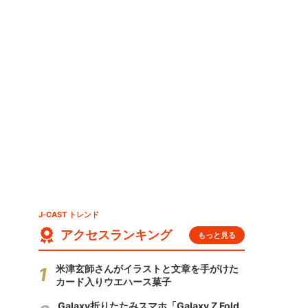
ー
J-CAST トレンド
アクセスランキング
もっと見る
米津玄師さんがイラストと文章を手がけた
カード入りウエハース菓子
Galaxy折りたたみスマホ「Galaxy Z Fold