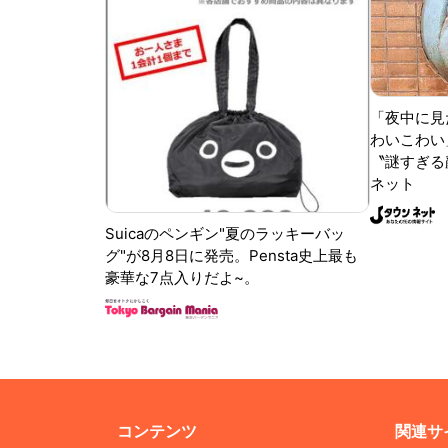
「夜中に見
わいこわい
〝謎すぎる顔
ネット
Suicaのペンギン"夏のラッキーバッ
グ"が8月8日に発売。Pensta史上最も
豪華な7点入りだよ~。
コンテンツ
関連サ