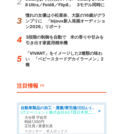
8 Ultra／Fold8／Flip8」 3モデル同時に
憧れの女優は小松菜奈、大阪の16歳がグラ
ンプリに 「bijoux新人発掘オーディショ
ン2026」リポート
3段階の制御を自動で 米の香りや甘みを
引き出す家庭用精米機
「VIVANT」をイメージした2種類の味わ
い 「ベビースタードデカイラーメン」2
種
注目情報
PR
自動車製品の加工・運搬/寮完備/日払い/工場・製造
＞
UTエージェント株式会社AGT西日本第二CU
大分県 宇佐市
時給1,550円
正社員 / 派遣社員
スポンサー：求人ボックス