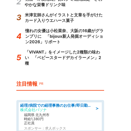
やかな栄養ドリンク味
米津玄師さんがイラストと文章を手がけた
カード入りウエハース菓子
憧れの女優は小松菜奈、大阪の16歳がグラ
ンプリに 「bijoux新人発掘オーディショ
ン2026」リポート
「VIVANT」をイメージした2種類の味わ
い 「ベビースタードデカイラーメン」2
種
注目情報
PR
経理/病院での経理事務のお仕事/即日勤務可/車通勤可/経理/一般事務
＞
株式会社パソナ
福岡県 北九州市
時給1,380円
正社員
スポンサー：求人ボックス