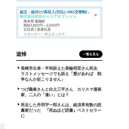
組立・組付け/高収入/日払いOK/交替制/20・30・40代活躍中/製造 工場
＞
株式会社綜合キャリアオプション
熊本県 菊陽町
時給1,600円～2,000円
正社員 / 派遣社員
スポンサー：求人ボックス
追悼
一覧を見る
長崎市出身・平和訴えた美輪明宏さん死去
ラストメッセージでも訴え「愛があれば 戦
争なんか起こりません」
つげ義春さんと白土三平さん カリスマ漫画
家、二人の「違い」とは？
死去した丹羽宇一郎さんは、経済界有数の読
書家だった 『死ぬほど読書』ベストセラー
に