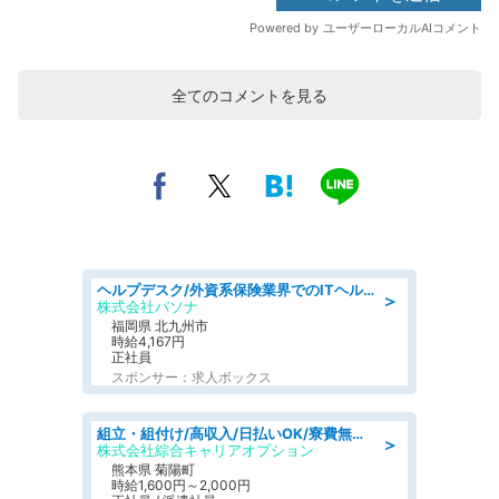
全てのコメントを見る
ヘルプデスク/外資系保険業界でのITヘルプデスク業務/駅近/即日勤務可/ヘルプデスク
＞
株式会社パソナ
福岡県 北九州市
時給4,167円
正社員
スポンサー：求人ボックス
組立・組付け/高収入/日払いOK/寮費無料/交替制/20・30・40代活躍中
＞
株式会社綜合キャリアオプション
熊本県 菊陽町
時給1,600円～2,000円