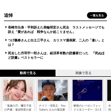
追悼
一覧を見る
長崎市出身・平和訴えた美輪明宏さん死去 ラストメッセージでも
訴え「愛があれば 戦争なんか起こりません」
つげ義春さんと白土三平さん カリスマ漫画家、二人の「違い」と
は？
死去した丹羽宇一郎さんは、経済界有数の読書家だった 『死ぬほ
ど読書』ベストセラーに
動画で見る
画像で見る
「鬼滅の刃」禰豆子役
ナイツ・塙宣之、You
解散のレペゼンフォッ
女
の声優・鬼頭明里の姿
Tuberヒカルの落語家
クス元リーダー・DJ S
利