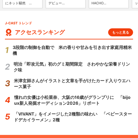
にネット騒然 ...
デビュー...
HACHO...
ッ
J-CAST トレンド
アクセスランキング
もっと見る
3段階の制御を自動で 米の香りや甘みを引き出す家庭用精米
機
明治「即攻元気」初のグミ期間限定 さわやかな栄養ドリン
ク味
米津玄師さんがイラストと文章を手がけたカード入りウエハ
ース菓子
憧れの女優は小松菜奈、大阪の16歳がグランプリに 「bijo
ux新人発掘オーディション2026」リポート
「VIVANT」をイメージした2種類の味わい 「ベビースター
ドデカイラーメン」2種