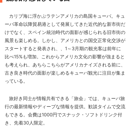
カリブ海に浮かぶラテンアメリカの島国キューバ。キュ
ーバ革命以降貿易港として発展してきた近代的な新市街だ
けでなく、スペイン統治時代の面影が感じられる旧市街の
風景も楽しめる。しかし、アメリカとの国交正常化交渉が
スタートすると発表され、、1～3月期の観光客は前年に
比べ15%も増加。これからアメリカ文化の影響が強まると
も考えられ、あちらこちらがアメリカナイズされる前に、
古き良き時代の面影が楽しめるキューバ観光に注目が集ま
っている。
旅好き同士が情報共有できる「旅会」では、キューバ旅
行の最新情報やディープな情報を提供。歓談タイムで交流
もできる。会費は1000円でスナック・ソフトドリンク付
き、先着30人限定。