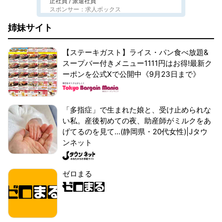
正社員 / 派遣社員
スポンサー：求人ボックス
姉妹サイト
【ステーキガスト】ライス・パン食べ放題&
スープバー付きメニュー1111円はお得!最新ク
ーポンを公式Xで公開中《9月23日まで》
「多指症」で生まれた娘と、受け止められな
い私。産後初めての夜、助産師がミルクをあ
げてるのを見て...(静岡県・20代女性)|Jタウ
ンネット
ゼロまる