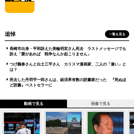
追悼
一覧を見る
長崎市出身・平和訴えた美輪明宏さん死去 ラストメッセージでも
訴え「愛があれば 戦争なんか起こりません」
つげ義春さんと白土三平さん カリスマ漫画家、二人の「違い」と
は？
死去した丹羽宇一郎さんは、経済界有数の読書家だった 『死ぬほ
ど読書』ベストセラーに
動画で見る
画像で見る