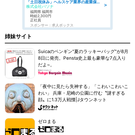
「土日祝休み」ヘルスケア業界の産業保健師/高時給/未経験OK/要資格:保健師、正看護師
＞
株式会社パソナ
福岡県 福岡市
時給2,300円
正社員
スポンサー：求人ボックス
姉妹サイト
Suicaのペンギン"夏のラッキーバッグ"が8月
8日に発売。Pensta史上最も豪華な7点入り
だよ~。
「夜中に見たら失神する」「こわいこわいこ
わい」 兵庫・尼崎の公園に佇む〝謎すぎる
顔〟に1.3万人戦慄|Jタウンネット
ゼロまる