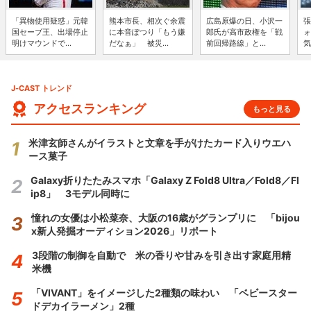
「異物使用疑惑」元韓
熊本市長、相次ぐ余震
広島原爆の日、小沢一
張
国セーブ王、出場停止
に本音ぽつり「もう嫌
郎氏が高市政権を「戦
ォ
明けマウンドで...
だなぁ」 被災...
前回帰路線」と...
気
J-CAST トレンド
アクセスランキング
もっと見る
米津玄師さんがイラストと文章を手がけたカード入りウエハ
ース菓子
Galaxy折りたたみスマホ「Galaxy Z Fold8 Ultra／Fold8／Fl
ip8」 3モデル同時に
憧れの女優は小松菜奈、大阪の16歳がグランプリに 「bijou
x新人発掘オーディション2026」リポート
3段階の制御を自動で 米の香りや甘みを引き出す家庭用精
米機
「VIVANT」をイメージした2種類の味わい 「ベビースター
ドデカイラーメン」2種