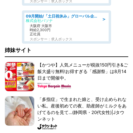
スポンサー：求人ボックス
09月開始/「土日祝休み」グローバル企業での産業保健のお仕事/保健師/高時給/残業なし/服装自由
＞
株式会社パソナ
大阪府 大阪市
時給2,300円
正社員
スポンサー：求人ボックス
姉妹サイト
【かつや】人気メニューが税抜150円引き&ご
飯大盛り無料!お得すぎる「感謝祭」は8月14
日まで開催中。
「多指症」で生まれた娘と、受け止められな
い私。産後初めての夜、助産師がミルクをあ
げてるのを見て...(静岡県・20代女性)|Jタウ
ンネット