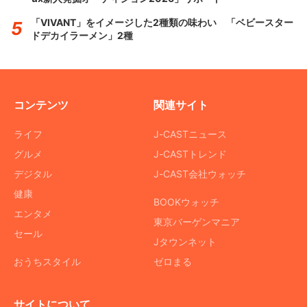
「VIVANT」をイメージした2種類の味わい 「ベビースター
ドデカイラーメン」2種
コンテンツ
関連サイト
ライフ
J-CASTニュース
グルメ
J-CASTトレンド
デジタル
J-CAST会社ウォッチ
健康
BOOKウォッチ
エンタメ
東京バーゲンマニア
セール
Jタウンネット
おうちスタイル
ゼロまる
サイトについて