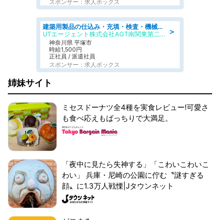
スポンサー：求人ボックス
建築用製品の仕込み・充填・検査・機械操作/寮完備/日払い/工場・製造
＞
UTエージェント株式会社AGT南関東第二CU
神奈川県 平塚市
時給1,500円
正社員 / 派遣社員
スポンサー：求人ボックス
姉妹サイト
ミセスドーナツ全4種を実食レビュー!可愛さ
も食べ応えもばっちりで大満足。
「夜中に見たら失神する」「こわいこわいこ
わい」 兵庫・尼崎の公園に佇む〝謎すぎる
顔〟に1.3万人戦慄|Jタウンネット