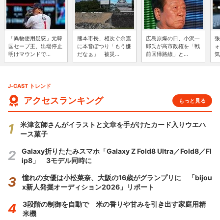
「異物使用疑惑」元韓
熊本市長、相次ぐ余震
広島原爆の日、小沢一
張
国セーブ王、出場停止
に本音ぽつり「もう嫌
郎氏が高市政権を「戦
ォ
明けマウンドで...
だなぁ」 被災...
前回帰路線」と...
気
J-CAST トレンド
アクセスランキング
もっと見る
米津玄師さんがイラストと文章を手がけたカード入りウエハ
ース菓子
Galaxy折りたたみスマホ「Galaxy Z Fold8 Ultra／Fold8／Fl
ip8」 3モデル同時に
憧れの女優は小松菜奈、大阪の16歳がグランプリに 「bijou
x新人発掘オーディション2026」リポート
3段階の制御を自動で 米の香りや甘みを引き出す家庭用精
米機