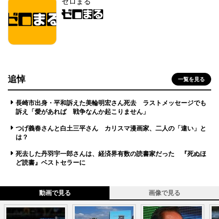
ゼロまる
追悼
一覧を見る
長崎市出身・平和訴えた美輪明宏さん死去 ラストメッセージでも
訴え「愛があれば 戦争なんか起こりません」
つげ義春さんと白土三平さん カリスマ漫画家、二人の「違い」と
は？
死去した丹羽宇一郎さんは、経済界有数の読書家だった 『死ぬほ
ど読書』ベストセラーに
動画で見る
画像で見る