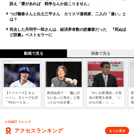
訴え「愛があれば 戦争なんか起こりません」
つげ義春さんと白土三平さん カリスマ漫画家、二人の「違い」と
は？
死去した丹羽宇一郎さんは、経済界有数の読書家だった 『死ぬほ
ど読書』ベストセラーに
動画で見る
画像で見る
【ドジャース】キム・
新党結成で「「騙し討
「れいわ新選組」が党
登
ヘソン、大リーグ公式
ちにあった気分」と怒
名の変更を発表、「い
女
「PSロースタ...
ったひろゆき妻...
のちの党」へ ...
発
J-CAST トレンド
アクセスランキング
もっと見る