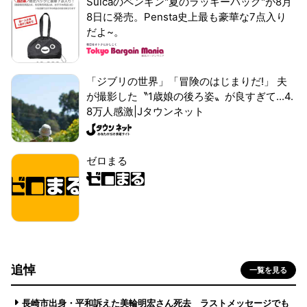
Suicaのペンギン"夏のラッキーバッグ"が8月
8日に発売。Pensta史上最も豪華な7点入り
だよ~。
「ジブリの世界」「冒険のはじまりだ!」 夫
が撮影した〝1歳娘の後ろ姿〟が良すぎて...4.
8万人感激|Jタウンネット
ゼロまる
追悼
一覧を見る
長崎市出身・平和訴えた美輪明宏さん死去 ラストメッセージでも