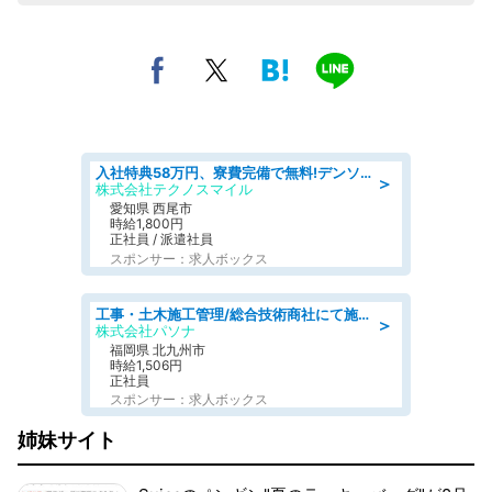
入社特典58万円、寮費完備で無料!デンソーで働こう!自動車工場で小型部品の検査業務 denso aichi
＞
株式会社テクノスマイル
愛知県 西尾市
時給1,800円
正社員 / 派遣社員
スポンサー：求人ボックス
工事・土木施工管理/総合技術商社にて施工管理のお仕事/即日勤務可/車通勤可/工事・土木施工管理/生産・品質管理
＞
株式会社パソナ
福岡県 北九州市
時給1,506円
正社員
スポンサー：求人ボックス
姉妹サイト