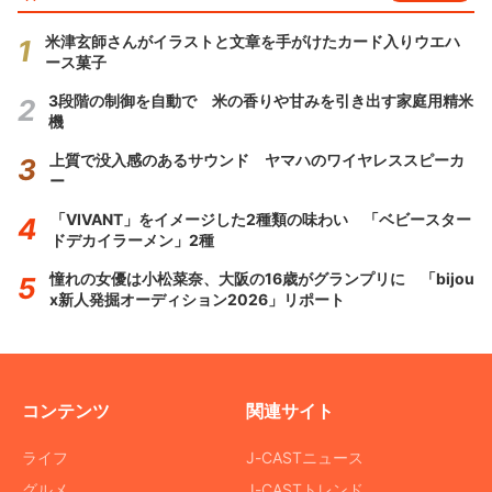
米津玄師さんがイラストと文章を手がけたカード入りウエハ
ース菓子
3段階の制御を自動で 米の香りや甘みを引き出す家庭用精米
機
上質で没入感のあるサウンド ヤマハのワイヤレススピーカ
ー
「VIVANT」をイメージした2種類の味わい 「ベビースター
ドデカイラーメン」2種
憧れの女優は小松菜奈、大阪の16歳がグランプリに 「bijou
x新人発掘オーディション2026」リポート
コンテンツ
関連サイト
ライフ
J-CASTニュース
グルメ
J-CASTトレンド