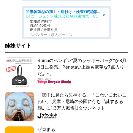
半導体製品の加工・組付け・検査/寮完備/日勤/日払い/工場・製造
＞
UTエージェント株式会社AGT東海第一CU
愛知県 岡崎市
時給1,400円
正社員 / 派遣社員
スポンサー：求人ボックス
姉妹サイト
Suicaのペンギン"夏のラッキーバッグ"が8月
8日に発売。Pensta史上最も豪華な7点入り
だよ~。
「夜中に見たら失神する」「こわいこわいこ
わい」 兵庫・尼崎の公園に佇む〝謎すぎる
顔〟に1.3万人戦慄|Jタウンネット
ゼロまる