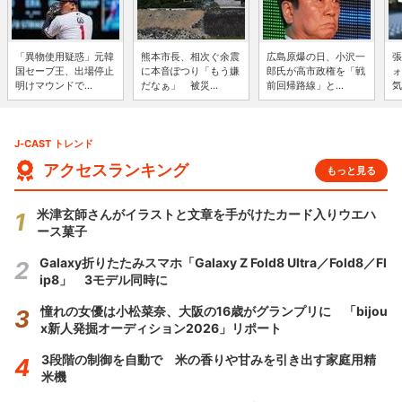
「異物使用疑惑」元韓
熊本市長、相次ぐ余震
広島原爆の日、小沢一
張
国セーブ王、出場停止
に本音ぽつり「もう嫌
郎氏が高市政権を「戦
ォ
明けマウンドで...
だなぁ」 被災...
前回帰路線」と...
気
J-CAST トレンド
アクセスランキング
もっと見る
米津玄師さんがイラストと文章を手がけたカード入りウエハ
ース菓子
Galaxy折りたたみスマホ「Galaxy Z Fold8 Ultra／Fold8／Fl
ip8」 3モデル同時に
憧れの女優は小松菜奈、大阪の16歳がグランプリに 「bijou
x新人発掘オーディション2026」リポート
3段階の制御を自動で 米の香りや甘みを引き出す家庭用精
米機